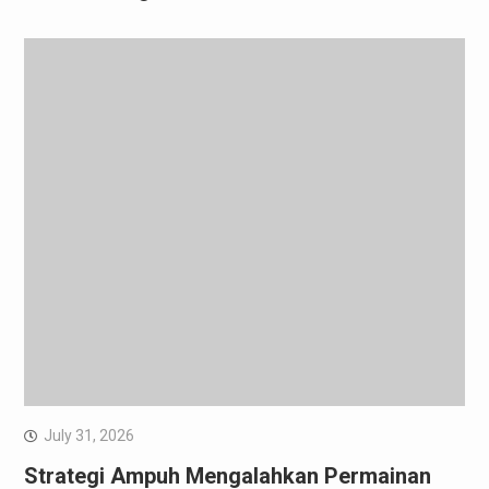
July 31, 2026
Strategi Ampuh Mengalahkan Permainan