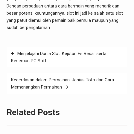
Dengan perpaduan antara cara bermain yang menarik dan
besar potensi keuntungannya, slot ini jadi ke salah satu slot
yang patut diemui oleh pemain baik pemula maupun yang
sudah berpengalaman.
Post
Menjelajahi Dunia Slot: Kejutan Es Besar serta
navigation
Keseruan PG Soft
Kecerdasan dalam Permainan: Jenius Toto dan Cara
Memenangkan Permainan
Related Posts