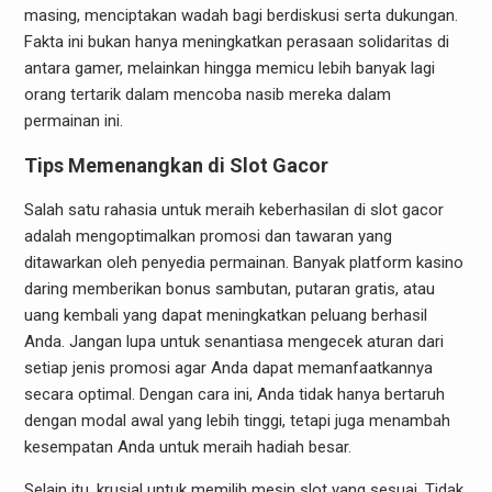
masing, menciptakan wadah bagi berdiskusi serta dukungan.
Fakta ini bukan hanya meningkatkan perasaan solidaritas di
antara gamer, melainkan hingga memicu lebih banyak lagi
orang tertarik dalam mencoba nasib mereka dalam
permainan ini.
Tips Memenangkan di Slot Gacor
Salah satu rahasia untuk meraih keberhasilan di slot gacor
adalah mengoptimalkan promosi dan tawaran yang
ditawarkan oleh penyedia permainan. Banyak platform kasino
daring memberikan bonus sambutan, putaran gratis, atau
uang kembali yang dapat meningkatkan peluang berhasil
Anda. Jangan lupa untuk senantiasa mengecek aturan dari
setiap jenis promosi agar Anda dapat memanfaatkannya
secara optimal. Dengan cara ini, Anda tidak hanya bertaruh
dengan modal awal yang lebih tinggi, tetapi juga menambah
kesempatan Anda untuk meraih hadiah besar.
Selain itu, krusial untuk memilih mesin slot yang sesuai. Tidak