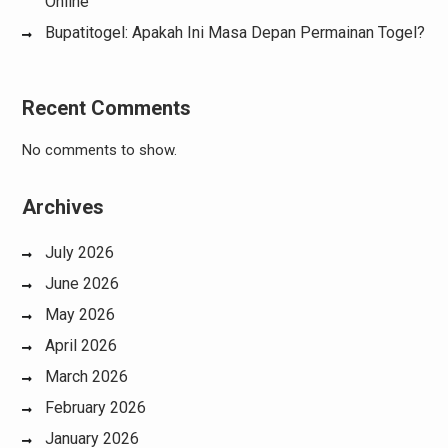
Online
Bupatitogel: Apakah Ini Masa Depan Permainan Togel?
Recent Comments
No comments to show.
Archives
July 2026
June 2026
May 2026
April 2026
March 2026
February 2026
January 2026