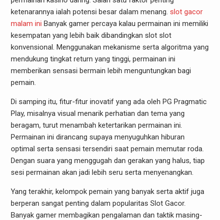
permainan kasino daring. Salah satu faktor penting
ketenarannya ialah potensi besar dalam menang.
slot gacor
malam ini
Banyak gamer percaya kalau permainan ini memiliki
kesempatan yang lebih baik dibandingkan slot slot
konvensional. Menggunakan mekanisme serta algoritma yang
mendukung tingkat return yang tinggi, permainan ini
memberikan sensasi bermain lebih menguntungkan bagi
pemain.
Di samping itu, fitur-fitur inovatif yang ada oleh PG Pragmatic
Play, misalnya visual menarik perhatian dan tema yang
beragam, turut menambah ketertarikan permainan ini.
Permainan ini dirancang supaya menyuguhkan hiburan
optimal serta sensasi tersendiri saat pemain memutar roda.
Dengan suara yang menggugah dan gerakan yang halus, tiap
sesi permainan akan jadi lebih seru serta menyenangkan.
Yang terakhir, kelompok pemain yang banyak serta aktif juga
berperan sangat penting dalam popularitas Slot Gacor.
Banyak gamer membagikan pengalaman dan taktik masing-