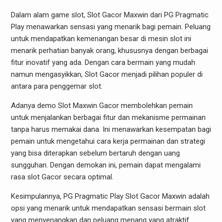
Dalam alam game slot, Slot Gacor Maxwin dari PG Pragmatic
Play menawarkan sensasi yang menarik bagi pemain. Peluang
untuk mendapatkan kemenangan besar di mesin slot ini
menarik perhatian banyak orang, khususnya dengan berbagai
fitur inovatif yang ada. Dengan cara bermain yang mudah
namun mengasyikkan, Slot Gacor menjadi pilihan populer di
antara para penggemar slot.
Adanya demo Slot Maxwin Gacor membolehkan pemain
untuk menjalankan berbagai fitur dan mekanisme permainan
tanpa harus memakai dana. Ini menawarkan kesempatan bagi
pemain untuk mengetahui cara kerja permainan dan strategi
yang bisa diterapkan sebelum bertaruh dengan uang
sungguhan. Dengan demokan ini, pemain dapat mengalami
rasa slot Gacor secara optimal.
Kesimpulannya, PG Pragmatic Play Slot Gacor Maxwin adalah
opsi yang menarik untuk mendapatkan sensasi bermain slot
yang menyenangkan dan peluang menang yang atraktif.