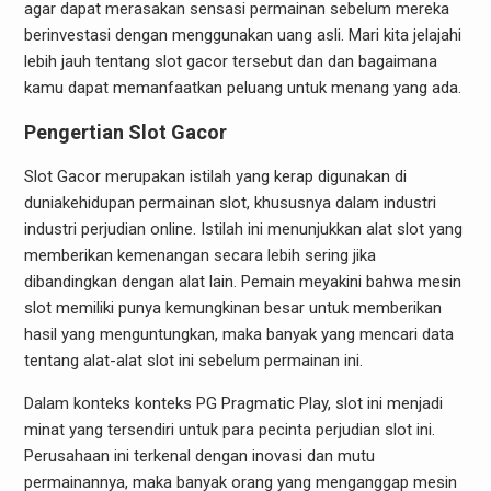
agar dapat merasakan sensasi permainan sebelum mereka
berinvestasi dengan menggunakan uang asli. Mari kita jelajahi
lebih jauh tentang slot gacor tersebut dan dan bagaimana
kamu dapat memanfaatkan peluang untuk menang yang ada.
Pengertian Slot Gacor
Slot Gacor merupakan istilah yang kerap digunakan di
duniakehidupan permainan slot, khususnya dalam industri
industri perjudian online. Istilah ini menunjukkan alat slot yang
memberikan kemenangan secara lebih sering jika
dibandingkan dengan alat lain. Pemain meyakini bahwa mesin
slot memiliki punya kemungkinan besar untuk memberikan
hasil yang menguntungkan, maka banyak yang mencari data
tentang alat-alat slot ini sebelum permainan ini.
Dalam konteks konteks PG Pragmatic Play, slot ini menjadi
minat yang tersendiri untuk para pecinta perjudian slot ini.
Perusahaan ini terkenal dengan inovasi dan mutu
permainannya, maka banyak orang yang menganggap mesin