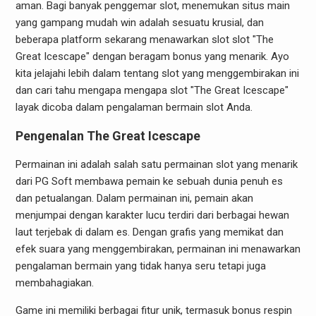
aman. Bagi banyak penggemar slot, menemukan situs main
yang gampang mudah win adalah sesuatu krusial, dan
beberapa platform sekarang menawarkan slot slot "The
Great Icescape" dengan beragam bonus yang menarik. Ayo
kita jelajahi lebih dalam tentang slot yang menggembirakan ini
dan cari tahu mengapa mengapa slot "The Great Icescape"
layak dicoba dalam pengalaman bermain slot Anda.
Pengenalan The Great Icescape
Permainan ini adalah salah satu permainan slot yang menarik
dari PG Soft membawa pemain ke sebuah dunia penuh es
dan petualangan. Dalam permainan ini, pemain akan
menjumpai dengan karakter lucu terdiri dari berbagai hewan
laut terjebak di dalam es. Dengan grafis yang memikat dan
efek suara yang menggembirakan, permainan ini menawarkan
pengalaman bermain yang tidak hanya seru tetapi juga
membahagiakan.
Game ini memiliki berbagai fitur unik, termasuk bonus respin