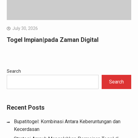
July 30, 2026
Togel Impian|pada Zaman Digital
Search
Search
Recent Posts
Bupatitogel: Kombinasi Antara Keberuntungan dan
Kecerdasan