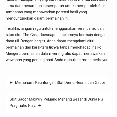
lama dan menambah kesempatan untuk memperoleh fitur
tambahan yang menawarkan potensi hasil yang
menguntungkan dalam permainan ini.
Terakhir, jangan ragu untuk menggunakan versi demo dari
situs slot The Great Icescape sebelumnya bermain dengan
dana riil. Dengan begitu, Anda dapat mengalami alur
permainan dan karakteristiknya tanpa menghadapi risiko.
Mengerti permainan dalam versi gratis dapat menawarkan
wawasan yang penting saat Anda masuk ke mode berbayar.
Post
Memahami Keuntungan Slot Demo Resmi dan Gacor
navigation
Slot Gacor Maxwin: Peluang Menang Besar di Dunia PG
Pragmatic Play.