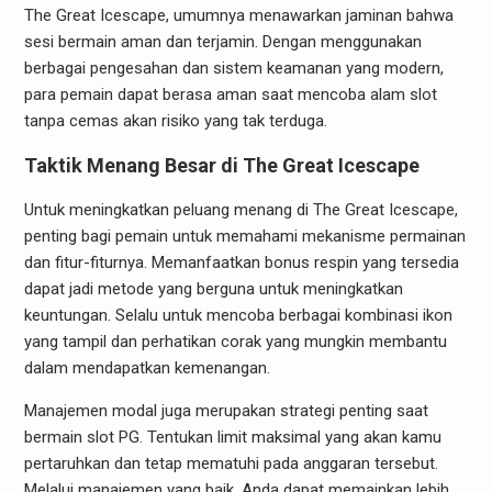
The Great Icescape, umumnya menawarkan jaminan bahwa
sesi bermain aman dan terjamin. Dengan menggunakan
berbagai pengesahan dan sistem keamanan yang modern,
para pemain dapat berasa aman saat mencoba alam slot
tanpa cemas akan risiko yang tak terduga.
Taktik Menang Besar di The Great Icescape
Untuk meningkatkan peluang menang di The Great Icescape,
penting bagi pemain untuk memahami mekanisme permainan
dan fitur-fiturnya. Memanfaatkan bonus respin yang tersedia
dapat jadi metode yang berguna untuk meningkatkan
keuntungan. Selalu untuk mencoba berbagai kombinasi ikon
yang tampil dan perhatikan corak yang mungkin membantu
dalam mendapatkan kemenangan.
Manajemen modal juga merupakan strategi penting saat
bermain slot PG. Tentukan limit maksimal yang akan kamu
pertaruhkan dan tetap mematuhi pada anggaran tersebut.
Melalui manajemen yang baik, Anda dapat memainkan lebih