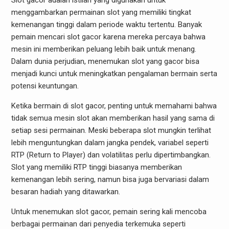
Slot gacor adalah istilah yang digunakan untuk
menggambarkan permainan slot yang memiliki tingkat
kemenangan tinggi dalam periode waktu tertentu. Banyak
pemain mencari slot gacor karena mereka percaya bahwa
mesin ini memberikan peluang lebih baik untuk menang.
Dalam dunia perjudian, menemukan slot yang gacor bisa
menjadi kunci untuk meningkatkan pengalaman bermain serta
potensi keuntungan.
Ketika bermain di slot gacor, penting untuk memahami bahwa
tidak semua mesin slot akan memberikan hasil yang sama di
setiap sesi permainan. Meski beberapa slot mungkin terlihat
lebih menguntungkan dalam jangka pendek, variabel seperti
RTP (Return to Player) dan volatilitas perlu dipertimbangkan.
Slot yang memiliki RTP tinggi biasanya memberikan
kemenangan lebih sering, namun bisa juga bervariasi dalam
besaran hadiah yang ditawarkan.
Untuk menemukan slot gacor, pemain sering kali mencoba
berbagai permainan dari penyedia terkemuka seperti