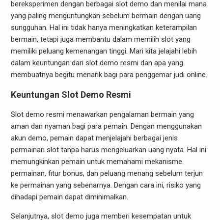
bereksperimen dengan berbagai slot demo dan menilai mana
yang paling menguntungkan sebelum bermain dengan uang
sungguhan. Hal ini tidak hanya meningkatkan keterampilan
bermain, tetapi juga membantu dalam memilih slot yang
memiliki peluang kemenangan tinggi. Mari kita jelajahi lebih
dalam keuntungan dari slot demo resmi dan apa yang
membuatnya begitu menarik bagi para penggemar judi online.
Keuntungan Slot Demo Resmi
Slot demo resmi menawarkan pengalaman bermain yang
aman dan nyaman bagi para pemain. Dengan menggunakan
akun demo, pemain dapat menjelajahi berbagai jenis
permainan slot tanpa harus mengeluarkan uang nyata. Hal ini
memungkinkan pemain untuk memahami mekanisme
permainan, fitur bonus, dan peluang menang sebelum terjun
ke permainan yang sebenarnya. Dengan cara ini, risiko yang
dihadapi pemain dapat diminimalkan.
Selanjutnya, slot demo juga memberi kesempatan untuk