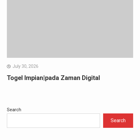
July 30, 2026
Togel Impian|pada Zaman Digital
Search
Search