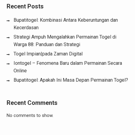
Recent Posts
Bupatitogel: Kombinasi Antara Keberuntungan dan
Kecerdasan
Strategi Ampuh Mengalahkan Permainan Togel di
Warga 88: Panduan dan Strategi
Togel Impian|pada Zaman Digital
Iontogel – Fenomena Baru dalam Permainan Secara
Online
Bupatitogel: Apakah Ini Masa Depan Permainan Togel?
Recent Comments
No comments to show.