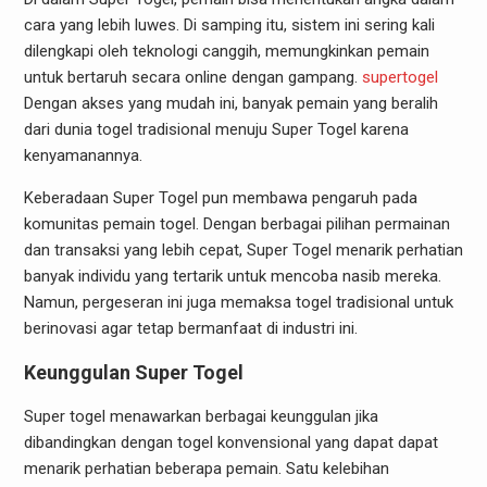
cara yang lebih luwes. Di samping itu, sistem ini sering kali
dilengkapi oleh teknologi canggih, memungkinkan pemain
untuk bertaruh secara online dengan gampang.
supertogel
Dengan akses yang mudah ini, banyak pemain yang beralih
dari dunia togel tradisional menuju Super Togel karena
kenyamanannya.
Keberadaan Super Togel pun membawa pengaruh pada
komunitas pemain togel. Dengan berbagai pilihan permainan
dan transaksi yang lebih cepat, Super Togel menarik perhatian
banyak individu yang tertarik untuk mencoba nasib mereka.
Namun, pergeseran ini juga memaksa togel tradisional untuk
berinovasi agar tetap bermanfaat di industri ini.
Keunggulan Super Togel
Super togel menawarkan berbagai keunggulan jika
dibandingkan dengan togel konvensional yang dapat dapat
menarik perhatian beberapa pemain. Satu kelebihan