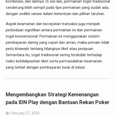
kombinasi, dan lainnya. Di sisi lain, permainan togel tradisional
cenderung lebih sempit pada tipe permainan yang sudah ada,
dengan sedikit variasi dalam ketentuan dan pilihan taruhan.
Aspek keamanan dan kecepatan transaksi juga menjadi
perbedaan signifikan antara permainan ini dan permainan
togel konvensional. Permainan ini menggunakan sistem
pembayaran daring yang cepat dan aman, maka pemain tidak
perlu khawatir tentang hilangnya tiket atau penipuan.
Sementara itu, togel tradisional sering terdedah terhadap
risiko ketidakpastian tiket serta permasalahan keamanan
yang terkait dengan pembayaran tunai di lokasi.
Mengembangkan Strategi Kemenangan
pada IDN Play dengan Bantuan Rekan Poker
February 27, 2026