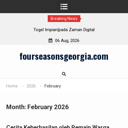
Breaking News
Iontogel – Fenomena Baru dalam Permainan Seca
Online
06 Aug, 2026
Skip
fourseasonsgeorgia.com
to
content
Home
2026
February
Month:
February 2026
Cerita Keberhasilan oleh Pemain Warga