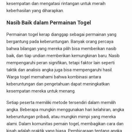
kesempatan dan mengatasi rintangan untuk meraih
keberhasilan yang diharapkan.
Nasib Baik dalam Permainan Togel
Permainan togel kerap dianggap sebagai permainan yang
bergantung pada keberuntungan. Banyak orang percaya
bahwa bilangan yang mereka pilih bisa memberikan nasib
baik, dan tiap undian memberikan kemungkinan baru. Nasib
mempengaruhi peran signifikan, tetapi faktor lain seperti
taktik dan analisis angka juga bisa mempengaruhi hasil.
Warga togel memahami bahwa kombinasi antara
keberuntungan dan pengetahuan dapat meningkatkan
kesempatan mereka untuk menang.
Setiap peserta memiliki metode tersendiri dalam memilih
angka. Beberapa mungkin menggunakan hari kelahiran, angka
keberuntungan pribadi, atau mungkin mimpi yang mereka
alami. Dalam komunitas pemain togel, membagikan cara dan
kisah adalah praktik yang biasa. Pembicaraan tentang angka