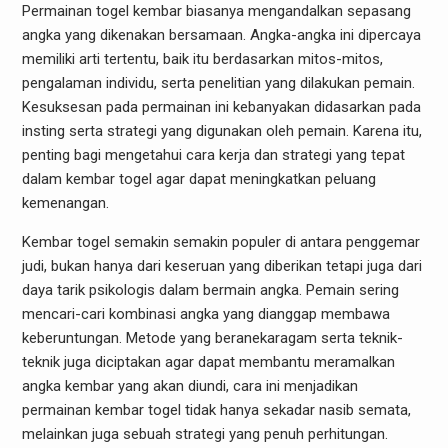
Permainan togel kembar biasanya mengandalkan sepasang
angka yang dikenakan bersamaan. Angka-angka ini dipercaya
memiliki arti tertentu, baik itu berdasarkan mitos-mitos,
pengalaman individu, serta penelitian yang dilakukan pemain.
Kesuksesan pada permainan ini kebanyakan didasarkan pada
insting serta strategi yang digunakan oleh pemain. Karena itu,
penting bagi mengetahui cara kerja dan strategi yang tepat
dalam kembar togel agar dapat meningkatkan peluang
kemenangan.
Kembar togel semakin semakin populer di antara penggemar
judi, bukan hanya dari keseruan yang diberikan tetapi juga dari
daya tarik psikologis dalam bermain angka. Pemain sering
mencari-cari kombinasi angka yang dianggap membawa
keberuntungan. Metode yang beranekaragam serta teknik-
teknik juga diciptakan agar dapat membantu meramalkan
angka kembar yang akan diundi, cara ini menjadikan
permainan kembar togel tidak hanya sekadar nasib semata,
melainkan juga sebuah strategi yang penuh perhitungan.