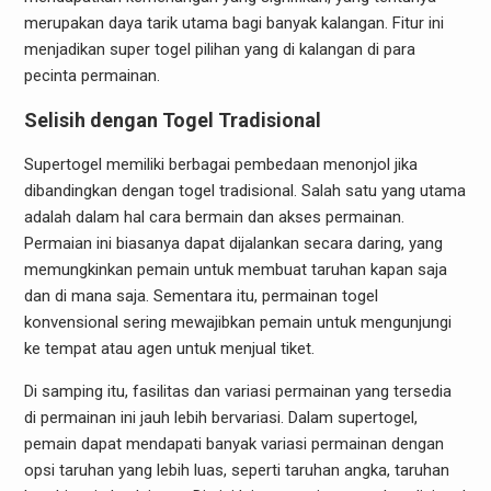
merupakan daya tarik utama bagi banyak kalangan. Fitur ini
menjadikan super togel pilihan yang di kalangan di para
pecinta permainan.
Selisih dengan Togel Tradisional
Supertogel memiliki berbagai pembedaan menonjol jika
dibandingkan dengan togel tradisional. Salah satu yang utama
adalah dalam hal cara bermain dan akses permainan.
Permaian ini biasanya dapat dijalankan secara daring, yang
memungkinkan pemain untuk membuat taruhan kapan saja
dan di mana saja. Sementara itu, permainan togel
konvensional sering mewajibkan pemain untuk mengunjungi
ke tempat atau agen untuk menjual tiket.
Di samping itu, fasilitas dan variasi permainan yang tersedia
di permainan ini jauh lebih bervariasi. Dalam supertogel,
pemain dapat mendapati banyak variasi permainan dengan
opsi taruhan yang lebih luas, seperti taruhan angka, taruhan