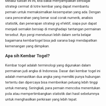
Melalui tulisan ini ini, kita bakal menyampaikan berbagai
strategi cermat di lotre kembar yang dapat membantu
pemain untuk memaksimalkan kesempatan yang ada. Dengan
cara pencerahan yang benar soal corak numerik, analisis
statistik, dan penerapan strategi yg efektif, siapa pun dapat
menjadi semakin bersiap di menghadapi tantangan permainan
tersebut. Ayo pergi menelusuri lebih dalam serta belajar
bagaimana kembartogel bisa jadi sarana bagi mendapatkan
kemenangan yang diimpikan.
Apa sih Kembar Togel?
Kembar togel adalah terminologi yang digunakan dalam
permainan judi angka di Indonesia. Dasar dari kembar togel ini
adalah memastikan dua angka yang memiliki punya hubungan
tertentu dan dipercaya bisa memberikan peluang lebih tinggi
untuk menang. Seringkali, para pemain mencoba menentukan
pola atau mempertimbangkan statistik dari hasil sebelumnya
untuk menghasilkan perkiraan yang lebih tepat.