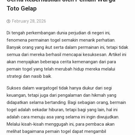
Toto Gelap
February 28, 2026
Di tengah perkembangan dunia perjudian di negeri ini,
fenomena permainan togel semakin menarik perhatian.
Banyak orang yang ikut serta dalam permainan ini, tetapi tidak
semua dari mereka berhasil mencapai kesuksesan. Artikel ini
akan menyajikan beberapa cerita kemenangan dari para
pemain togel yang telah merubah hidup mereka melalui
strategi dan nasib baik.
Sukses dalam wargatogel tidak hanya diukur dari segi
keuangan, tetapi juga dari pengalaman dan hikmah yang
didapatkan selama bertanding. Bagi sebagian orang, bermain
togel adalah sekadar hiburan, tetapi bagi yang lain, hal ini
adalah cara menuju asa yang selama ini ingin diwujudkan.
Melalui kisah-kisah menggugah ini, para pembaca akan
melihat bagaimana pemain togel dapat mengambil