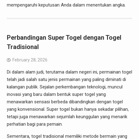
mempengaruhi keputusan Anda dalam menentukan angka.
Perbandingan Super Togel dengan Togel
Tradisional
February 28, 2026
Di dalam alam judi, terutama dalam negeri ini, permainan togel
telah jadi salah satu jenis permainan yang paling diminati di
kalangan publik. Sejalan perkembangan teknologi, muncul
inovasi yang baru dalam bentuk super togel yang
menawarkan sensasi berbeda dibandingkan dengan togel
yang konvensional. Super togel bukan hanya sekadar pilihan,
tetapi juga menawarkan sejumlah keunggulan yang menarik
perhatian bagi para pemain.
Sementara, togel tradisional memiliki metode bermain yang