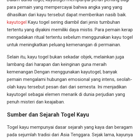
para pemain yang mempercayai bahwa angka yang yang
dihasilkan dari kayu tersebut dapat memberikan nasib baik.
kayutogel
Kayu togel sering diambil dari jenis tumbuhan
tertentu yang diyakini memiliki daya mistis. Para pemain kerap
mengadakan ritual tertentu sebelum menggunakan kayu togel
untuk meningkatkan peluang kemenangan di permainan.
Selain itu, kayu togel bukan sekadar objek, melainkan juga
lambang dari harapan dan keinginan guna meraih
kemenangan Dengan menggunakan kayutogel, banyak
pemain mengalami hubungan emosional yang intens, seolah-
olah kayu tersebut pesan dari dari semesta. Ini menjadikan
kayutogel sebagai elemen menarik di dunia perjudian yang
penuh misteri dan keajaiban.
Sumber dan Sejarah Togel Kayu
Togel kayu mempunyai dasar sejarah yang kaya dan beragam
pada sejumlah tradisi dari Asia Tenggara. Sejak lama, kayunya