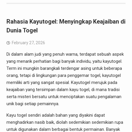
Rahasia Kayutogel: Menyingkap Keajaiban di
Dunia Togel
February 27, 2026
Di dalam alam judi yang penuh warna, terdapat sebuah aspek
yang menarik perhatian bagi banyak individu, yaitu kayutogel.
Term ini mungkin barangkali terdengar asing untuk beberapa
orang, tetapi di lingkungan para penggemar togel, kayutogel
memiliki arti yang sangat spesial. Kayutogel merujuk pada
keajaiban yang tersimpan dalam kayu togel, di mana tradisi
serta misteri bersatu untuk menciptakan suatu pengalaman
unik bagi setiap pemainnya.
Kayu togel sendiri adalah bahan yang diyakini dapat
menghadirkan nasib baik, diolah sedemikian sedemikian rupa
untuk digunakan dalam berbagai bentuk permainan. Banyak