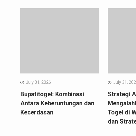
July 31, 2026
July 31, 20
Bupatitogel: Kombinasi
Strategi 
Antara Keberuntungan dan
Mengalah
Kecerdasan
Togel di 
dan Strat