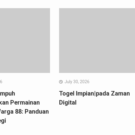
26
July 30, 2026
Ampuh
Togel Impian|pada Zaman
kan Permainan
Digital
Warga 88: Panduan
egi