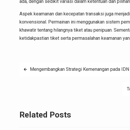
ada, dengan sedikit variasi dalam ketentuan dan pilihan
Aspek keamanan dan kecepatan transaksi juga menjadi 
konvensional. Permainan ini menggunakan sistem pemb
khawatir tentang hilangnya tiket atau penipuan. Sementa
ketidakpastian tiket serta permasalahan keamanan yang
Post
Mengembangkan Strategi Kemenangan pada IDN 
navigation
T
Related Posts