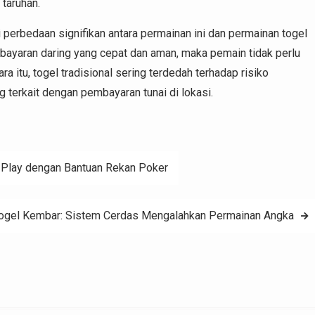
 taruhan.
perbedaan signifikan antara permainan ini dan permainan togel
ayaran daring yang cepat dan aman, maka pemain tidak perlu
ra itu, togel tradisional sering terdedah terhadap risiko
 terkait dengan pembayaran tunai di lokasi.
Play dengan Bantuan Rekan Poker
ogel Kembar: Sistem Cerdas Mengalahkan Permainan Angka