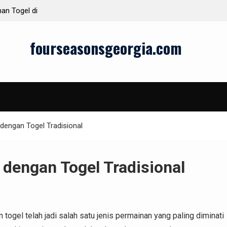
man Digital
Iontogel – Fenomena Baru dal
Online
fourseasonsgeorgia.com
dengan Togel Tradisional
dengan Togel Tradisional
 togel telah jadi salah satu jenis permainan yang paling diminati