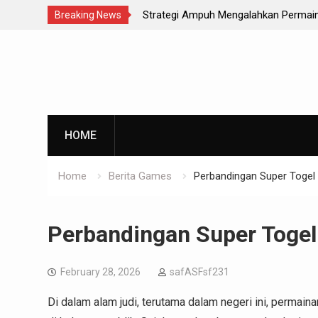
mpuh Mengalahkan Permainan Togel di
Togel Impian|pada Za
Breaking News
Panduan dan Strategi
Skip
to
content
HOME
Home
Berita Games
Perbandingan Super Togel 
Perbandingan Super Togel 
February 28, 2026
safASFsf231
Di dalam alam judi, terutama dalam negeri ini, permainan