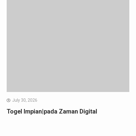
July 30, 2026
Togel Impian|pada Zaman Digital