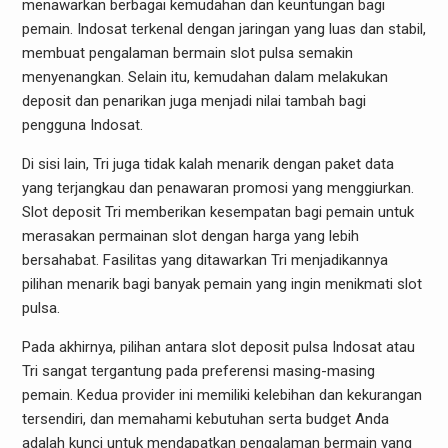
menawarkan berbagai kemudahan dan keuntungan bagi
pemain. Indosat terkenal dengan jaringan yang luas dan stabil,
membuat pengalaman bermain slot pulsa semakin
menyenangkan. Selain itu, kemudahan dalam melakukan
deposit dan penarikan juga menjadi nilai tambah bagi
pengguna Indosat.
Di sisi lain, Tri juga tidak kalah menarik dengan paket data
yang terjangkau dan penawaran promosi yang menggiurkan.
Slot deposit Tri memberikan kesempatan bagi pemain untuk
merasakan permainan slot dengan harga yang lebih
bersahabat. Fasilitas yang ditawarkan Tri menjadikannya
pilihan menarik bagi banyak pemain yang ingin menikmati slot
pulsa.
Pada akhirnya, pilihan antara slot deposit pulsa Indosat atau
Tri sangat tergantung pada preferensi masing-masing
pemain. Kedua provider ini memiliki kelebihan dan kekurangan
tersendiri, dan memahami kebutuhan serta budget Anda
adalah kunci untuk mendapatkan pengalaman bermain yang