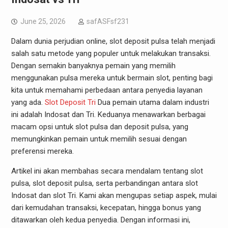
June 25, 2026
safASFsf231
Dalam dunia perjudian online, slot deposit pulsa telah menjadi
salah satu metode yang populer untuk melakukan transaksi.
Dengan semakin banyaknya pemain yang memilih
menggunakan pulsa mereka untuk bermain slot, penting bagi
kita untuk memahami perbedaan antara penyedia layanan
yang ada.
Slot Deposit Tri
Dua pemain utama dalam industri
ini adalah Indosat dan Tri. Keduanya menawarkan berbagai
macam opsi untuk slot pulsa dan deposit pulsa, yang
memungkinkan pemain untuk memilih sesuai dengan
preferensi mereka.
Artikel ini akan membahas secara mendalam tentang slot
pulsa, slot deposit pulsa, serta perbandingan antara slot
Indosat dan slot Tri. Kami akan mengupas setiap aspek, mulai
dari kemudahan transaksi, kecepatan, hingga bonus yang
ditawarkan oleh kedua penyedia. Dengan informasi ini,