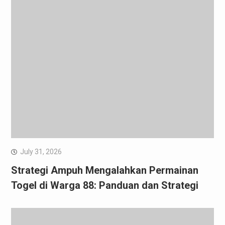
July 31, 2026
Strategi Ampuh Mengalahkan Permainan
Togel di Warga 88: Panduan dan Strategi