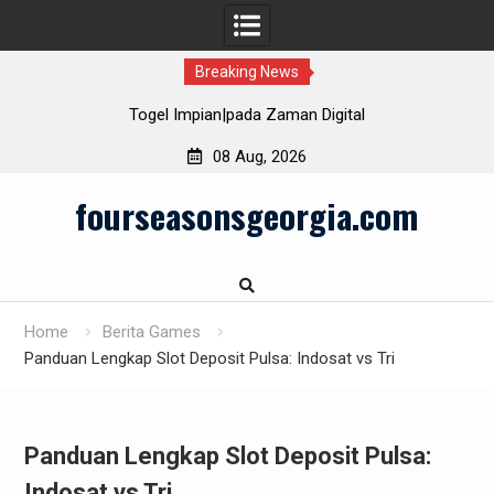
Breaking News
ga
Togel Impian|pada Zaman Digital
08 Aug, 2026
Skip
fourseasonsgeorgia.com
to
content
Home
Berita Games
Panduan Lengkap Slot Deposit Pulsa: Indosat vs Tri
Panduan Lengkap Slot Deposit Pulsa:
Indosat vs Tri