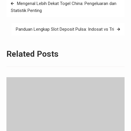
Post
Mengenal Lebih Dekat Togel China: Pengeluaran dan
navigation
Statistik Penting
Panduan Lengkap Slot Deposit Pulsa: Indosat vs Tri
Related Posts