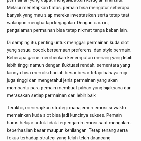
permainan yang dapat mengakibatkan kerugian finansial.
Melalui menetapkan batas, pemain bisa mengatur seberapa
banyak yang mau siap mereka investasikan serta tetap taat
walaupun menghadapi kegagalan. Dengan cara ini,
pengalaman permainan bisa tetap nikmat tanpa beban lain.
Di samping itu, penting untuk menggali permainan kuda slot
yang sesuai cocok bersamaan preferensi dan style bermain.
Beberapa game memberikan kesempatan menang yang lebih
lebih tinggi namun dengan fluktuasi rendah, sementara yang
lainnya bisa memiliki hadiah besar besar tetapi bahaya rugi
juga tinggi dan mengetahui jenis permainan yang akan
membantu para pemain membuat pilihan yang bijaksana dan
merasakan setiap permainan dari lebih baik.
Terakhir, menerapkan strategi manajemen emosi sewaktu
memainkan kuda slot bisa jadi kuncinya sukses. Pemain
harus belajar untuk tidak terpengaruh emosi saat mengalami
keberhasilan besar maupun kehilangan. Tetap tenang serta
fokus terhadap strategi yang telah telah dirancang