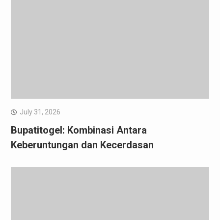
July 31, 2026
Bupatitogel: Kombinasi Antara
Keberuntungan dan Kecerdasan