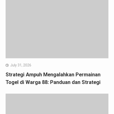
July 31, 2026
Strategi Ampuh Mengalahkan Permainan
Togel di Warga 88: Panduan dan Strategi