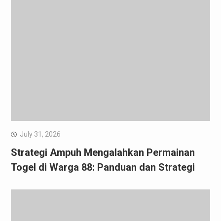
July 31, 2026
Strategi Ampuh Mengalahkan Permainan
Togel di Warga 88: Panduan dan Strategi