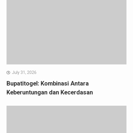
July 31, 2026
Bupatitogel: Kombinasi Antara
Keberuntungan dan Kecerdasan