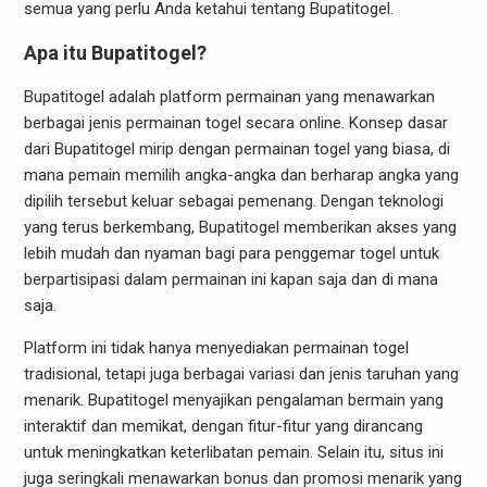
semua yang perlu Anda ketahui tentang Bupatitogel.
Apa itu Bupatitogel?
Bupatitogel adalah platform permainan yang menawarkan
berbagai jenis permainan togel secara online. Konsep dasar
dari Bupatitogel mirip dengan permainan togel yang biasa, di
mana pemain memilih angka-angka dan berharap angka yang
dipilih tersebut keluar sebagai pemenang. Dengan teknologi
yang terus berkembang, Bupatitogel memberikan akses yang
lebih mudah dan nyaman bagi para penggemar togel untuk
berpartisipasi dalam permainan ini kapan saja dan di mana
saja.
Platform ini tidak hanya menyediakan permainan togel
tradisional, tetapi juga berbagai variasi dan jenis taruhan yang
menarik. Bupatitogel menyajikan pengalaman bermain yang
interaktif dan memikat, dengan fitur-fitur yang dirancang
untuk meningkatkan keterlibatan pemain. Selain itu, situs ini
juga seringkali menawarkan bonus dan promosi menarik yang