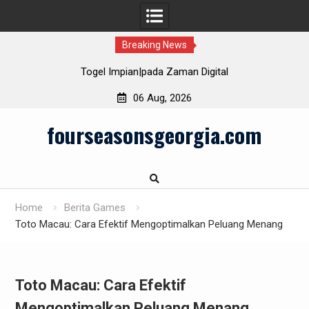
Breaking News
ga
Togel Impian|pada Zaman Digital
06 Aug, 2026
Skip
fourseasonsgeorgia.com
to
content
Home
Berita Games
Toto Macau: Cara Efektif Mengoptimalkan Peluang Menang
Toto Macau: Cara Efektif
Mengoptimalkan Peluang Menang