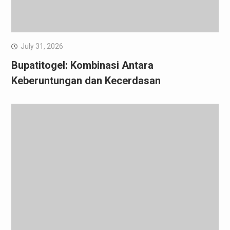
July 31, 2026
Bupatitogel: Kombinasi Antara
Keberuntungan dan Kecerdasan