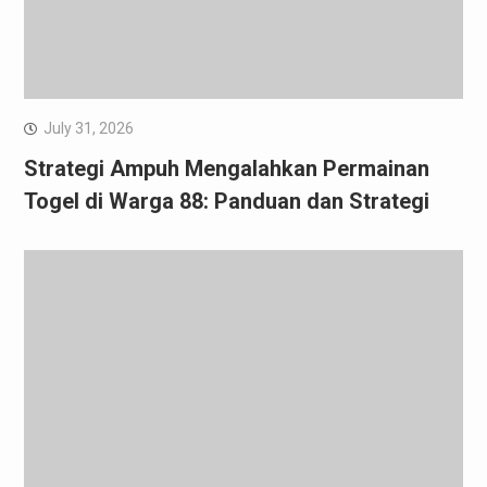
July 31, 2026
Strategi Ampuh Mengalahkan Permainan
Togel di Warga 88: Panduan dan Strategi