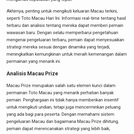
Akhirnya, penting untuk mengikuti keluaran Macau terkini,
seperti Toto Macau Hari Ini. Informasi real-time tentang hasil
terbaru dan analisis tentang mereka dapat memberi pemain
wawasan baru. Dengan selalu memperbarui pengetahuan
mengenai pengeluaran terbaru, pemain dapat menyesuaikan
strategi mereka sesuai dengan dinamika yang terjadi,
meningkatkan kemungkinan untuk meraih kemenangan dalam
permainan yang menarik ini.
Analisis Macau Prize
Macau Prize merupakan salah satu elemen kunci dalam
permainan Toto Macau yang menarik perhatian banyak
pemain. Penghargaan ini tidak hanya memberikan insentif
untuk mengikuti undian, tetapi juga mencerminkan peluang
yang ada bagi para peserta. Dengan memahami sistem
pengeluaran Macau dan bagaimana Macau Prize dihitung,
pemain dapat merencanakan strategi yang lebih baik,