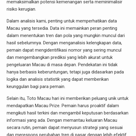
memaksimalkan potensi kemenangan serta meminimalisir
risiko kerugian.
Dalam analisis kami, penting untuk memperhatikan data
Macau yang tersedia. Data ini memainkan peran penting
dalam menentukan tren dan pola yang mungkin muncul dari
hasil sebelumnya. Dengan menganalisis kelengkapan data,
pemain dapat mengidentifikasi nomor yang sering muncul
dan mengembangkan prediksi yang lebih akurat untuk
pengeluaran Macau di masa depan. Pendekatan ini tidak
hanya berbasis keberuntungan, tetapi juga didasarkan pada
logika dan analisis statistik yang dapat memberikan
keunggulan bagi para pemain.
Selain itu, Toto Macau hari ini memberikan peluang unik untuk
mendapatkan Macau Prize. Pemain harus proaktif dalam
mengikuti hasil terkini dan mengambil keputusan berdasarkan
informasi yang ada. Dengan memantau keluaran Macau
secara rutin, pemain dapat menyusun strategi yang sesuai
dan merespons perubahan tren di pasar dengan lebih efektif.