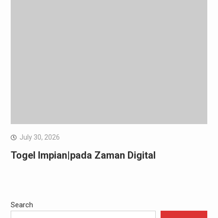
July 30, 2026
Togel Impian|pada Zaman Digital
Search