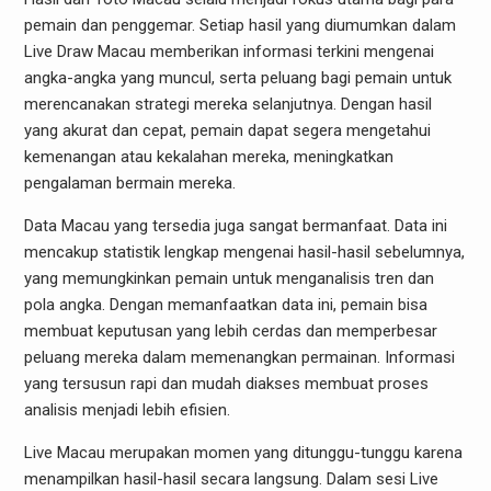
pemain dan penggemar. Setiap hasil yang diumumkan dalam
Live Draw Macau memberikan informasi terkini mengenai
angka-angka yang muncul, serta peluang bagi pemain untuk
merencanakan strategi mereka selanjutnya. Dengan hasil
yang akurat dan cepat, pemain dapat segera mengetahui
kemenangan atau kekalahan mereka, meningkatkan
pengalaman bermain mereka.
Data Macau yang tersedia juga sangat bermanfaat. Data ini
mencakup statistik lengkap mengenai hasil-hasil sebelumnya,
yang memungkinkan pemain untuk menganalisis tren dan
pola angka. Dengan memanfaatkan data ini, pemain bisa
membuat keputusan yang lebih cerdas dan memperbesar
peluang mereka dalam memenangkan permainan. Informasi
yang tersusun rapi dan mudah diakses membuat proses
analisis menjadi lebih efisien.
Live Macau merupakan momen yang ditunggu-tunggu karena
menampilkan hasil-hasil secara langsung. Dalam sesi Live