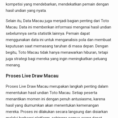
kompetisi yang mendebarkan, mendekatkan pemain dengan
hasil undian yang nyata.
Selain itu, Data Macau juga menjadi bagian penting dari Toto
Macau. Data ini memberikan informasi mengenai hasil undian
sebelumnya serta statistik lainnya. Pemain dapat
menggunakan data ini untuk menganalisis pola dan membuat
keputusan saat memasang taruhan di masa depan. Dengan
begitu, Toto Macau tidak hanya menawarkan hiburan, tetapi
juga strategi bagi mereka yang ingin meningkatkan peluang
menang.
Proses Live Draw Macau
Proses Live Draw Macau merupakan langkah penting dalam
menentukan hasil undian Toto Macau. Setiap peserta
menantikan momen ini dengan penuh antusiasme, karena
hasil yang diumumkan akan menentukan kemenangan
mereka. Proses ini dilakukan secara langsung dan disiarkan