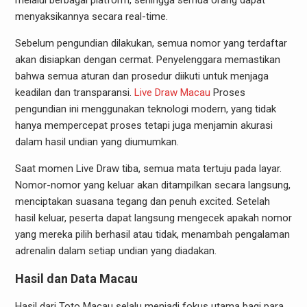
melalui berbagai platform, sehingga semua orang dapat
menyaksikannya secara real-time.
Sebelum pengundian dilakukan, semua nomor yang terdaftar
akan disiapkan dengan cermat. Penyelenggara memastikan
bahwa semua aturan dan prosedur diikuti untuk menjaga
keadilan dan transparansi.
Live Draw Macau
Proses
pengundian ini menggunakan teknologi modern, yang tidak
hanya mempercepat proses tetapi juga menjamin akurasi
dalam hasil undian yang diumumkan.
Saat momen Live Draw tiba, semua mata tertuju pada layar.
Nomor-nomor yang keluar akan ditampilkan secara langsung,
menciptakan suasana tegang dan penuh excited. Setelah
hasil keluar, peserta dapat langsung mengecek apakah nomor
yang mereka pilih berhasil atau tidak, menambah pengalaman
adrenalin dalam setiap undian yang diadakan.
Hasil dan Data Macau
Hasil dari Toto Macau selalu menjadi fokus utama bagi para