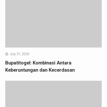
July 31, 2026
Bupatitogel: Kombinasi Antara
Keberuntungan dan Kecerdasan