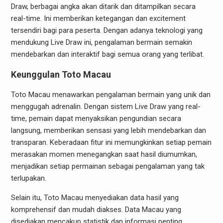
Draw, berbagai angka akan ditarik dan ditampilkan secara
real-time. Ini memberikan ketegangan dan excitement
tersendiri bagi para peserta. Dengan adanya teknologi yang
mendukung Live Draw ini, pengalaman bermain semakin
mendebarkan dan interaktif bagi semua orang yang terlibat.
Keunggulan Toto Macau
Toto Macau menawarkan pengalaman bermain yang unik dan
menggugah adrenalin. Dengan sistem Live Draw yang real-
time, pemain dapat menyaksikan pengundian secara
langsung, memberikan sensasi yang lebih mendebarkan dan
transparan. Keberadaan fitur ini memungkinkan setiap pemain
merasakan momen menegangkan saat hasil diumumkan,
menjadikan setiap permainan sebagai pengalaman yang tak
terlupakan.
Selain itu, Toto Macau menyediakan data hasil yang
komprehensif dan mudah diakses. Data Macau yang
disediakan mencakup statistik dan informasi penting