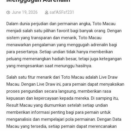
June 19, 2026
safASFsf231
Dalam dunia perjudian dan permainan angka, Toto Macau
menjadi salah satu pilihan favorit bagi banyak orang. Dengan
sistem yang transparan dan menarik, Toto Macau
menawarkan pengalaman yang menggugah adrenalin bagi
para pesertanya. Setiap undian tidak hanya memberikan
peluang memenangkan hadiah besar, tetapi juga ketegangan
yang mengesankan saat menunggu hasilnya.
Salah satu fitur menarik dari Toto Macau adalah Live Draw
Macau. Dengan Live Draw ini, para pemain dapat menyaksikan
proses pengundian secara langsung, memberikan rasa
kepuasan dan kepercayaan kepada mereka. Di samping itu,
Result Macau yang diumumkan setelah setiap undian
memberikan informasi penting bagi para pemain untuk
menganalisis dan mempelajari pola permainan. Dengan Data
Macau yang tersedia, setiap pemain dapat merencanakan