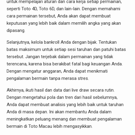
untuk mempelajari aturan dan cara kerja setiap permainan,
seperti Toto 4D, Toto 6D, dan lain-lain. Dengan memahami
cara permainan tersebut, Anda akan dapat membuat
keputusan yang lebih baik dalam memilih angka yang akan
dipasang.
Selanjutnya, kelola bankroll Anda dengan bijak. Tentukan
batas maksimum untuk setiap sesi taruhan dan patuhi batas
tersebut. Jangan terjebak dalam permainan yang tidak
terencana, karena bisa berakibat fatal bagi keuangan Anda.
Dengan mengatur anggaran, Anda dapat menikmati
pengalaman bermain tanpa merasa stres.
Akhirnya, ikuti hasil dan data dari live draw secara rutin.
Dengan mengetahui pola dan tren dari hasil sebelumnya,
Anda dapat membuat analisis yang lebih baik untuk taruhan
Anda di masa depan. Ini akan membantu Anda dalam
meningkatkan peluang menang dan membuat pengalaman
bermain di Toto Macau lebih mengasyikkan.