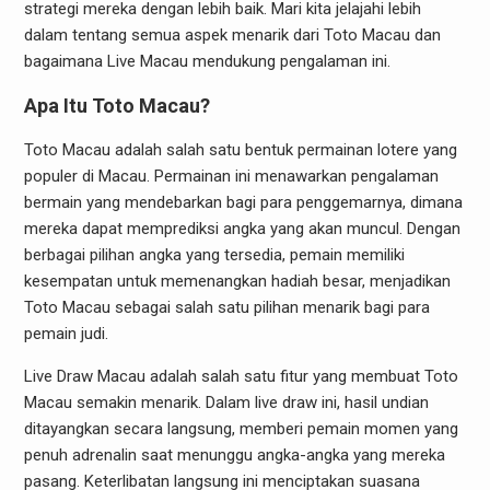
strategi mereka dengan lebih baik. Mari kita jelajahi lebih
dalam tentang semua aspek menarik dari Toto Macau dan
bagaimana Live Macau mendukung pengalaman ini.
Apa Itu Toto Macau?
Toto Macau adalah salah satu bentuk permainan lotere yang
populer di Macau. Permainan ini menawarkan pengalaman
bermain yang mendebarkan bagi para penggemarnya, dimana
mereka dapat memprediksi angka yang akan muncul. Dengan
berbagai pilihan angka yang tersedia, pemain memiliki
kesempatan untuk memenangkan hadiah besar, menjadikan
Toto Macau sebagai salah satu pilihan menarik bagi para
pemain judi.
Live Draw Macau adalah salah satu fitur yang membuat Toto
Macau semakin menarik. Dalam live draw ini, hasil undian
ditayangkan secara langsung, memberi pemain momen yang
penuh adrenalin saat menunggu angka-angka yang mereka
pasang. Keterlibatan langsung ini menciptakan suasana