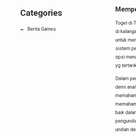
Mempel
Categories
Togel di 
Berita Games
di kalang
untuk men
sistem pe
opsi mena
yg tertar
Dalam per
demi anal
memahami
memahami 
baik dala
pengundia
undian de