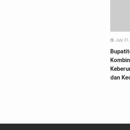
July 31
Bupatit
Kombin
Keberu
dan Ke