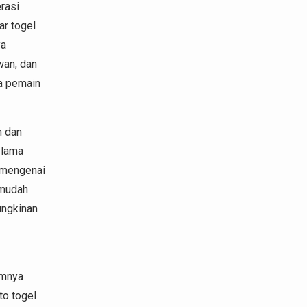
rasi
ar togel
ya
wan, dan
a pemain
n dan
 lama
u mengenai
 mudah
ungkinan
umnya
to togel