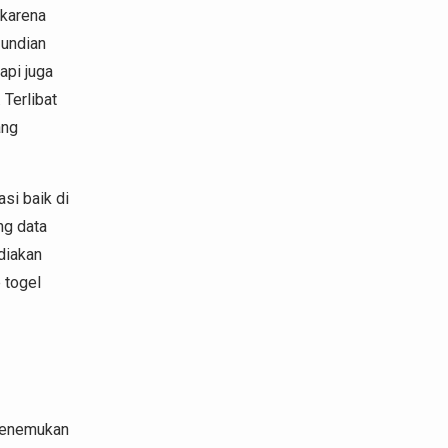
 karena
 undian
api juga
Terlibat
ang
asi baik di
ng data
diakan
 togel
 menemukan