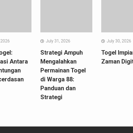
, 2026
July 31, 2026
July 30, 2026
ogel:
Strategi Ampuh
Togel Impi
asi Antara
Mengalahkan
Zaman Digi
ntungan
Permainan Togel
cerdasan
di Warga 88:
Panduan dan
Strategi