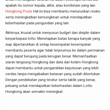
apakah itu nomor kepala, akhir, atau kombinasi yang lain.
Hongkong Pools
Hal ini bisa membantu menurunkan resiko
serta meningkatkan kemungkinan untuk mendapatkan
keberhasilan pada pengundian yang lain.
Akhirnya, krusial untuk menyusun budget dan disiplin dalam
berpartisipasi lotto. Menetapkan batas berapa banyak yang
siap dipertaruhkan di setiap kesempatan kesempatan
membantu peserta agar tidak terjerumus ke dalam permainan
yang dapat berujung pada kerugian besar. Memanfaatkan
siaran langsung Hongkong dan data dari kolam Hongkong
dapat membantu untuk pengambilan keputusan yang lebih
cerdas tanpa mengabaikan batasan yang sudah ditentukan.
Dengan pendekatan yang teratur serta taktik yang benar,
peluang untuk mendapatkan keberhasilan dalam Lotto
Hongkong akan semakin meningkat.