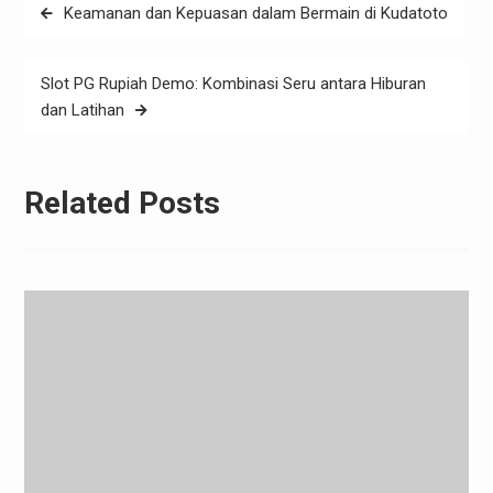
Post
Keamanan dan Kepuasan dalam Bermain di Kudatoto
navigation
Slot PG Rupiah Demo: Kombinasi Seru antara Hiburan
dan Latihan
Related Posts