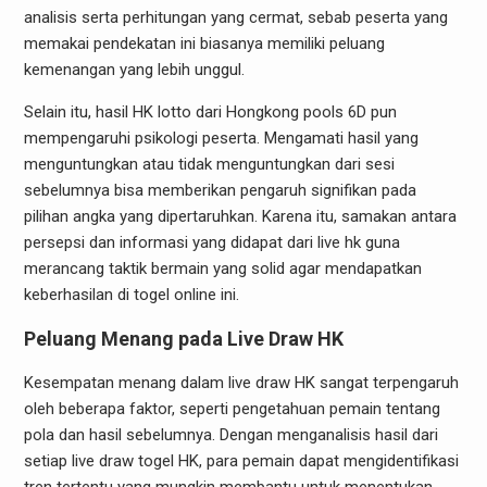
analisis serta perhitungan yang cermat, sebab peserta yang
memakai pendekatan ini biasanya memiliki peluang
kemenangan yang lebih unggul.
Selain itu, hasil HK lotto dari Hongkong pools 6D pun
mempengaruhi psikologi peserta. Mengamati hasil yang
menguntungkan atau tidak menguntungkan dari sesi
sebelumnya bisa memberikan pengaruh signifikan pada
pilihan angka yang dipertaruhkan. Karena itu, samakan antara
persepsi dan informasi yang didapat dari live hk guna
merancang taktik bermain yang solid agar mendapatkan
keberhasilan di togel online ini.
Peluang Menang pada Live Draw HK
Kesempatan menang dalam live draw HK sangat terpengaruh
oleh beberapa faktor, seperti pengetahuan pemain tentang
pola dan hasil sebelumnya. Dengan menganalisis hasil dari
setiap live draw togel HK, para pemain dapat mengidentifikasi