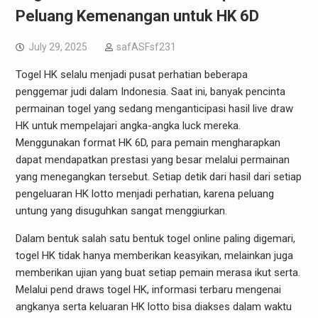
Peluang Kemenangan untuk HK 6D
July 29, 2025
safASFsf231
Togel HK selalu menjadi pusat perhatian beberapa
penggemar judi dalam Indonesia. Saat ini, banyak pencinta
permainan togel yang sedang menganticipasi hasil live draw
HK untuk mempelajari angka-angka luck mereka.
Menggunakan format HK 6D, para pemain mengharapkan
dapat mendapatkan prestasi yang besar melalui permainan
yang menegangkan tersebut. Setiap detik dari hasil dari setiap
pengeluaran HK lotto menjadi perhatian, karena peluang
untung yang disuguhkan sangat menggiurkan.
Dalam bentuk salah satu bentuk togel online paling digemari,
togel HK tidak hanya memberikan keasyikan, melainkan juga
memberikan ujian yang buat setiap pemain merasa ikut serta.
Melalui pend draws togel HK, informasi terbaru mengenai
angkanya serta keluaran HK lotto bisa diakses dalam waktu