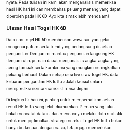
nyata. Pada tulisan ini kami akan menganalisis memeriksa
hasil HK hari ini dan membahas peluang menang yang dapat
diperoleh pada HK 6D. Ayo kita simak lebih mendalam!
Ulasan Hasil Togel HK 6D
Data dari togel HK 6D memberikan wawasan yang jelas
mengenai patern serta trend yang berlangsung di setiap
pengundian. Dengan memantau pengundian langsung HK
dengan rutin, pemain dapat menganalisis angka-angka yang
sering tampak serta kombinasi yang mungkin meningkatkan
peluang berhasil. Dalam setiap sesi live draw togel HK, data
keluaran pengundian HK lotto adalah krusial dalam
memprediksi nomor-nomor di masa depan.
Di lingkup hk hari ini, penting untuk memperhatikan setiap
result HK lotto yang telah diumumkan. Pemain yang tulus
bakal mencatat data ini dan mencarinya melalui data statistik
untuk mengoptimalkan strategi mereka. Togel HK lotto bukan
hanya berkenaan dengan nasib, tetapi juga memerlukan