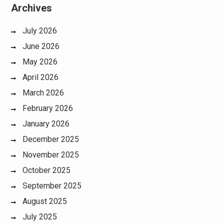
Archives
July 2026
June 2026
May 2026
April 2026
March 2026
February 2026
January 2026
December 2025
November 2025
October 2025
September 2025
August 2025
July 2025