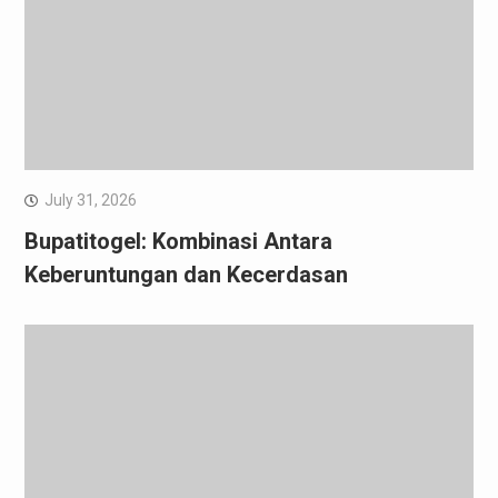
July 31, 2026
Bupatitogel: Kombinasi Antara
Keberuntungan dan Kecerdasan