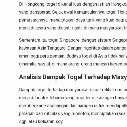
Di Hongkong, togel dikenal luas dengan istilah Hongk
yang transparan. Sejak awal kemunculannya, togel Ho
pemasarannya, menciptakan daya tarik yang kuat bagi p
menjadi acara yang dinanti-nanti, di mana masyarakat
Sementara itu, togel Singapore, dengan sistem Singapor
kawasan Asia Tenggara. Dengan rigoritas dalam pengaw
aman bagi para pemain. Budaya togel di Asia tidak ha
dinamika sosial, di mana orang-orang mencari kesempa
Analisis Dampak Togel Terhadap Masy
Dampak togel terhadap masyarakat dapat dilihat dari ber
menjadi bentuk hiburan yang populer di kalangan ban
memberikan kesenangan dan harapan untuk mendapatkan
pelarian dari rutinitas yang monoton, menciptakan ras
sgp, atau keluaran sdy.