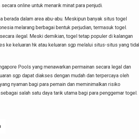
secara online untuk menarik minat para penjudi.
ia berada dalam area abu-abu. Meskipun banyak situs togel
nesia melarang berbagai bentuk perjudian, termasuk togel.
ecara ilegal. Meski demikian, togel tetap populer di kalangan
 ke keluaran hk atau keluaran sgp melalui situs-situs yang tida
 Singapore Pools yang menawarkan permainan secara legal dan
luaran sgp dapat diakses dengan mudah dan terpercaya oleh
 yang nyaman bagi para pemain dan meminimalkan risiko
 sebagai salah satu daya tarik utama bagi para penggemar togel.
a