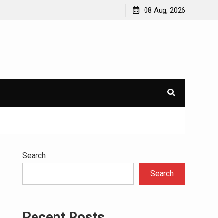
 Permainan Secara
Bupatitogel: Kombinasi Antara Keberuntung
08 Aug, 2026
Kecerdasan
Search
Search
Recent Posts