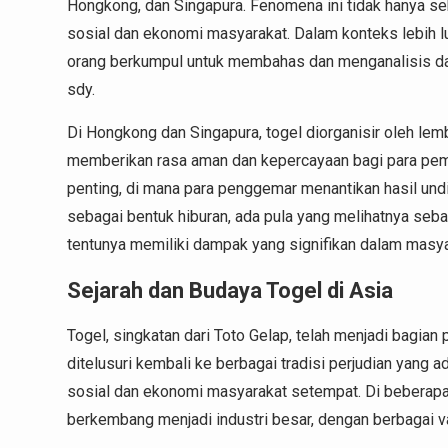
Hongkong, dan Singapura. Fenomena ini tidak hanya se
sosial dan ekonomi masyarakat. Dalam konteks lebih lu
orang berkumpul untuk membahas dan menganalisis data 
sdy.
Di Hongkong dan Singapura, togel diorganisir oleh le
memberikan rasa aman dan kepercayaan bagi para pema
penting, di mana para penggemar menantikan hasil un
sebagai bentuk hiburan, ada pula yang melihatnya seb
tentunya memiliki dampak yang signifikan dalam masyara
Sejarah dan Budaya Togel di Asia
Togel, singkatan dari Toto Gelap, telah menjadi bagian 
ditelusuri kembali ke berbagai tradisi perjudian yang 
sosial dan ekonomi masyarakat setempat. Di beberapa 
berkembang menjadi industri besar, dengan berbagai v