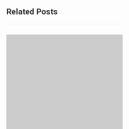
Related Posts