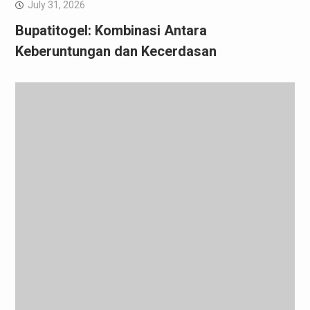
July 31, 2026
Bupatitogel: Kombinasi Antara
Keberuntungan dan Kecerdasan