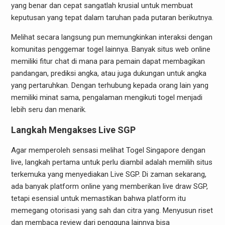
yang benar dan cepat sangatlah krusial untuk membuat
keputusan yang tepat dalam taruhan pada putaran berikutnya.
Melihat secara langsung pun memungkinkan interaksi dengan
komunitas penggemar togel lainnya. Banyak situs web online
memiliki fitur chat di mana para pemain dapat membagikan
pandangan, prediksi angka, atau juga dukungan untuk angka
yang pertaruhkan. Dengan terhubung kepada orang lain yang
memiliki minat sama, pengalaman mengikuti togel menjadi
lebih seru dan menarik.
Langkah Mengakses Live SGP
Agar memperoleh sensasi melihat Togel Singapore dengan
live, langkah pertama untuk perlu diambil adalah memilih situs
terkemuka yang menyediakan Live SGP. Di zaman sekarang,
ada banyak platform online yang memberikan live draw SGP,
tetapi esensial untuk memastikan bahwa platform itu
memegang otorisasi yang sah dan citra yang. Menyusun riset
dan membaca review dari pengguna lainnya bisa