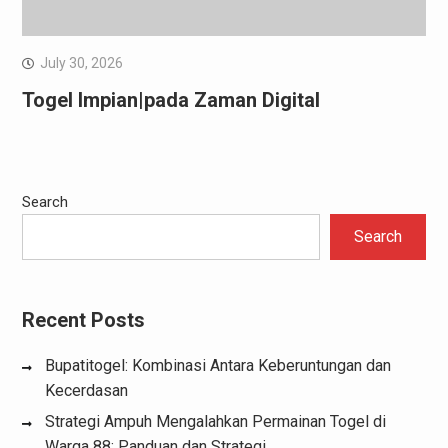
July 30, 2026
Togel Impian|pada Zaman Digital
Search
Search
Recent Posts
Bupatitogel: Kombinasi Antara Keberuntungan dan
Kecerdasan
Strategi Ampuh Mengalahkan Permainan Togel di
Warga 88: Panduan dan Strategi