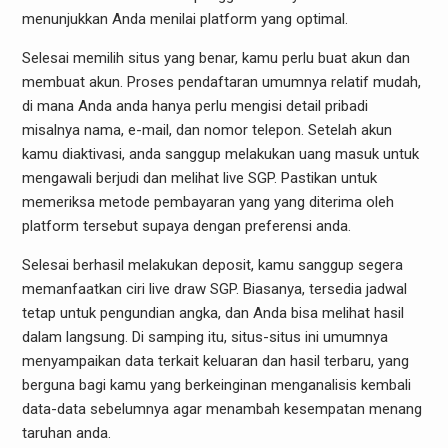
menunjukkan Anda menilai platform yang optimal.
Selesai memilih situs yang benar, kamu perlu buat akun dan
membuat akun. Proses pendaftaran umumnya relatif mudah,
di mana Anda anda hanya perlu mengisi detail pribadi
misalnya nama, e-mail, dan nomor telepon. Setelah akun
kamu diaktivasi, anda sanggup melakukan uang masuk untuk
mengawali berjudi dan melihat live SGP. Pastikan untuk
memeriksa metode pembayaran yang yang diterima oleh
platform tersebut supaya dengan preferensi anda.
Selesai berhasil melakukan deposit, kamu sanggup segera
memanfaatkan ciri live draw SGP. Biasanya, tersedia jadwal
tetap untuk pengundian angka, dan Anda bisa melihat hasil
dalam langsung. Di samping itu, situs-situs ini umumnya
menyampaikan data terkait keluaran dan hasil terbaru, yang
berguna bagi kamu yang berkeinginan menganalisis kembali
data-data sebelumnya agar menambah kesempatan menang
taruhan anda.