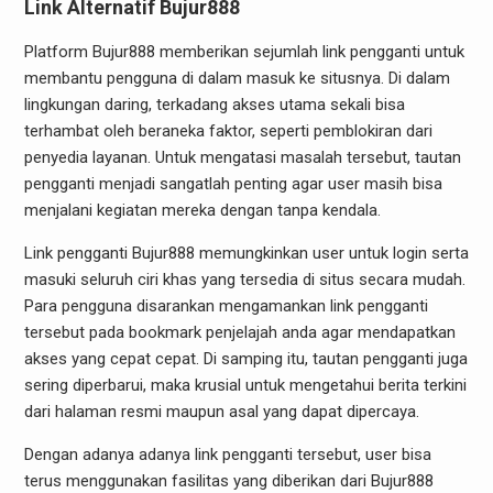
Link Alternatif Bujur888
Platform Bujur888 memberikan sejumlah link pengganti untuk
membantu pengguna di dalam masuk ke situsnya. Di dalam
lingkungan daring, terkadang akses utama sekali bisa
terhambat oleh beraneka faktor, seperti pemblokiran dari
penyedia layanan. Untuk mengatasi masalah tersebut, tautan
pengganti menjadi sangatlah penting agar user masih bisa
menjalani kegiatan mereka dengan tanpa kendala.
Link pengganti Bujur888 memungkinkan user untuk login serta
masuki seluruh ciri khas yang tersedia di situs secara mudah.
Para pengguna disarankan mengamankan link pengganti
tersebut pada bookmark penjelajah anda agar mendapatkan
akses yang cepat cepat. Di samping itu, tautan pengganti juga
sering diperbarui, maka krusial untuk mengetahui berita terkini
dari halaman resmi maupun asal yang dapat dipercaya.
Dengan adanya adanya link pengganti tersebut, user bisa
terus menggunakan fasilitas yang diberikan dari Bujur888