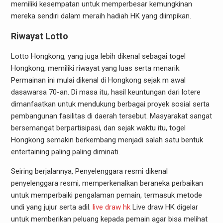
memiliki kesempatan untuk memperbesar kemungkinan
mereka sendiri dalam meraih hadiah HK yang diimpikan.
Riwayat Lotto
Lotto Hongkong, yang juga lebih dikenal sebagai togel
Hongkong, memiliki riwayat yang luas serta menarik.
Permainan ini mulai dikenal di Hongkong sejak m awal
dasawarsa 70-an. Di masa itu, hasil keuntungan dari lotere
dimanfaatkan untuk mendukung berbagai proyek sosial serta
pembangunan fasilitas di daerah tersebut. Masyarakat sangat
bersemangat berpartisipasi, dan sejak waktu itu, togel
Hongkong semakin berkembang menjadi salah satu bentuk
entertaining paling paling diminati.
Seiring berjalannya, Penyelenggara resmi dikenal
penyelenggara resmi, memperkenalkan beraneka perbaikan
untuk memperbaiki pengalaman pemain, termasuk metode
undi yang jujur serta adil.
live draw hk
Live draw HK digelar
untuk memberikan peluang kepada pemain agar bisa melihat