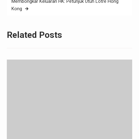
Membongkar Keluaran HK: Petunjuk Utuh Lotre Hong
Kong
Related Posts