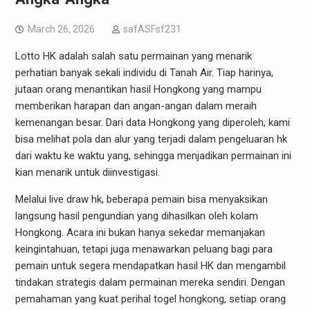
March 26, 2026
safASFsf231
Lotto HK adalah salah satu permainan yang menarik
perhatian banyak sekali individu di Tanah Air. Tiap harinya,
jutaan orang menantikan hasil Hongkong yang mampu
memberikan harapan dan angan-angan dalam meraih
kemenangan besar. Dari data Hongkong yang diperoleh, kami
bisa melihat pola dan alur yang terjadi dalam pengeluaran hk
dari waktu ke waktu yang, sehingga menjadikan permainan ini
kian menarik untuk diinvestigasi.
Melalui live draw hk, beberapa pemain bisa menyaksikan
langsung hasil pengundian yang dihasilkan oleh kolam
Hongkong. Acara ini bukan hanya sekedar memanjakan
keingintahuan, tetapi juga menawarkan peluang bagi para
pemain untuk segera mendapatkan hasil HK dan mengambil
tindakan strategis dalam permainan mereka sendiri. Dengan
pemahaman yang kuat perihal togel hongkong, setiap orang