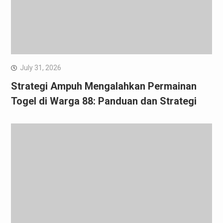
July 31, 2026
Strategi Ampuh Mengalahkan Permainan
Togel di Warga 88: Panduan dan Strategi