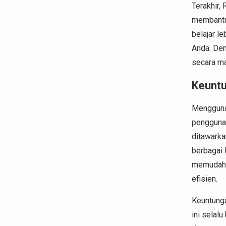
Terakhir,
membantu 
belajar l
Anda. De
secara ma
Keunt
Mengguna
pengguna.
ditawark
berbagai l
memudahka
efisien.
Keuntunga
ini selal