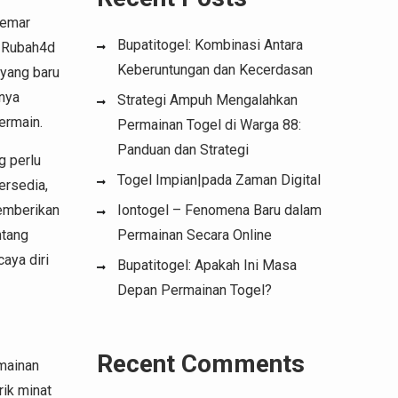
gemar
Bupatitogel: Kombinasi Antara
, Rubah4d
Keberuntungan dan Kecerdasan
yang baru
nya
Strategi Ampuh Mengalahkan
ermain.
Permainan Togel di Warga 88:
Panduan dan Strategi
 perlu
Togel Impian|pada Zaman Digital
ersedia,
emberikan
Iontogel – Fenomena Baru dalam
ntang
Permainan Secara Online
aya diri
Bupatitogel: Apakah Ini Masa
Depan Permainan Togel?
Recent Comments
mainan
rik minat