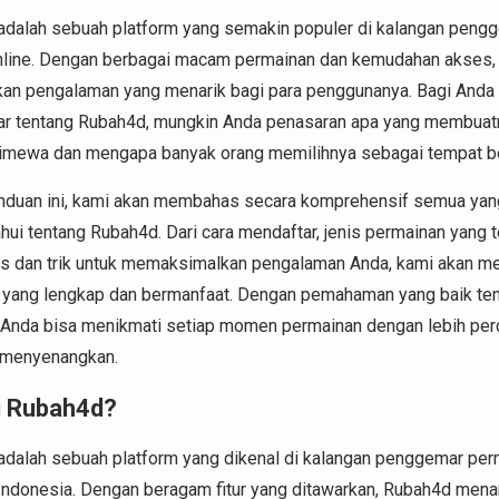
dalah sebuah platform yang semakin populer di kalangan peng
nline. Dengan berbagai macam permainan dan kemudahan akses
n pengalaman yang menarik bagi para penggunanya. Bagi Anda 
r tentang Rubah4d, mungkin Anda penasaran apa yang membuat
timewa dan mengapa banyak orang memilihnya sebagai tempat b
duan ini, kami akan membahas secara komprehensif semua yang
hui tentang Rubah4d. Dari cara mendaftar, jenis permainan yang t
ps dan trik untuk memaksimalkan pengalaman Anda, kami akan m
 yang lengkap dan bermanfaat. Dengan pemahaman yang baik te
Anda bisa menikmati setiap momen permainan dengan lebih perc
 menyenangkan.
u Rubah4d?
dalah sebuah platform yang dikenal di kalangan penggemar per
 Indonesia. Dengan beragam fitur yang ditawarkan, Rubah4d mena