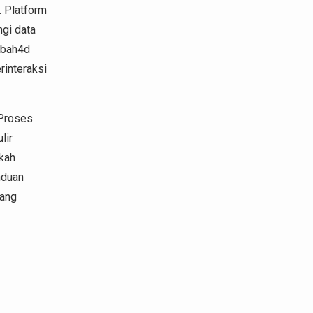
. Platform
gi data
ubah4d
interaksi
 Proses
lir
kah
nduan
yang