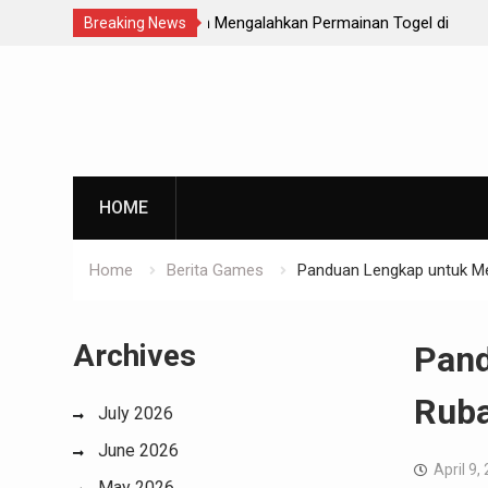
n Permainan Togel di
Togel Impian|pada Zaman Digital
Breaking News
ategi
Skip
to
content
HOME
Home
Berita Games
Panduan Lengkap untuk 
Archives
Pan
Rub
July 2026
June 2026
April 9,
May 2026