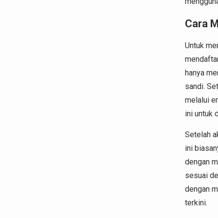
mengguna
Cara 
Untuk mem
mendaftar
hanya mem
sandi. Se
melalui e
ini untuk
Setelah a
ini biasa
dengan mu
sesuai de
dengan mi
terkini.