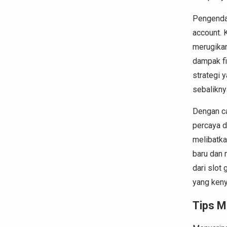
Pengendal
account. 
merugikan
dampak fi
strategi 
sebalikny
Dengan ca
percaya d
melibatka
baru dan 
dari slot
yang keny
Tips M