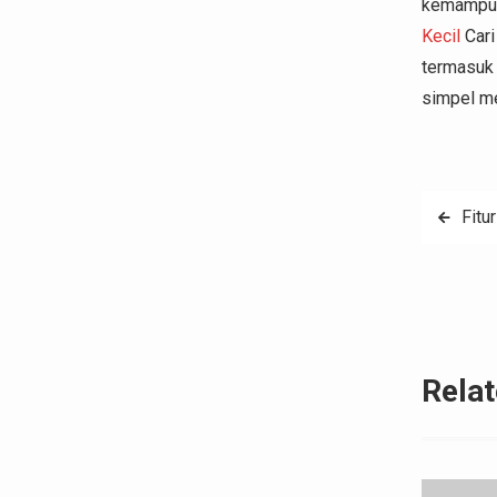
kemampua
Kecil
Cari
termasuk 
simpel me
Post
Fitu
navig
Relat