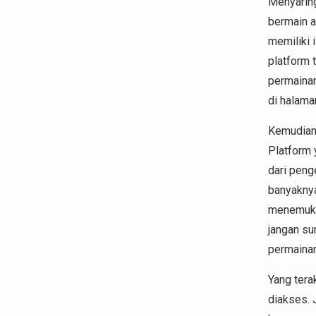
Menyaring
bermain a
memiliki i
platform 
permainan
di halama
Kemudian,
Platform 
dari peng
banyaknya
menemukan
jangan su
permainan
Yang tera
diakses. 