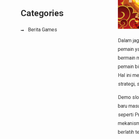
Categories
Berita Games
Dalam jag
pemain ya
bermain m
pemain bi
Hal ini m
strategi,
Demo slo
baru masu
seperti P
mekanism
berlatih 