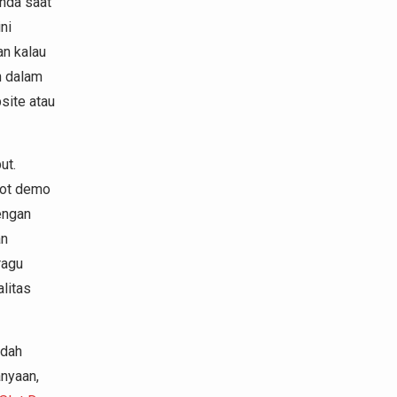
nda saat
ni
an kalau
n dalam
site atau
ut.
lot demo
engan
an
ragu
litas
udah
nyaan,