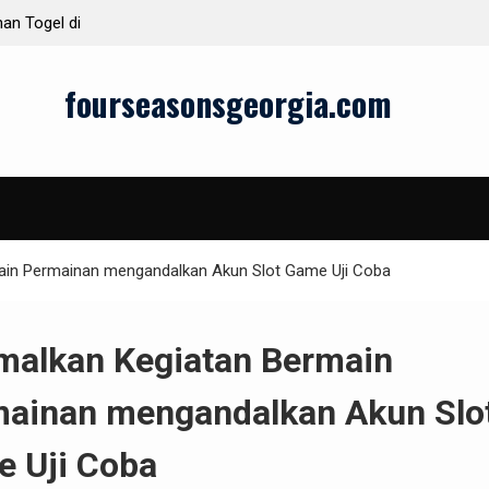
Iontogel – Fenomena Baru dalam Permainan Se
Online
fourseasonsgeorgia.com
ain Permainan mengandalkan Akun Slot Game Uji Coba
malkan Kegiatan Bermain
ainan mengandalkan Akun Slo
 Uji Coba