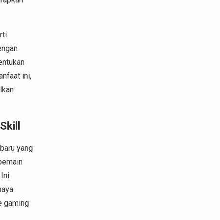
ti
Dengan
entukan
faat ini,
lkan
kill
baru yang
 pemain
Ini
haya
me gaming