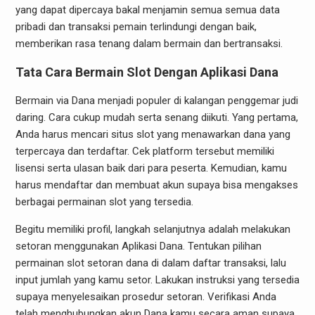
yang dapat dipercaya bakal menjamin semua semua data
pribadi dan transaksi pemain terlindungi dengan baik,
memberikan rasa tenang dalam bermain dan bertransaksi.
Tata Cara Bermain Slot Dengan Aplikasi Dana
Bermain via Dana menjadi populer di kalangan penggemar judi
daring. Cara cukup mudah serta senang diikuti. Yang pertama,
Anda harus mencari situs slot yang menawarkan dana yang
terpercaya dan terdaftar. Cek platform tersebut memiliki
lisensi serta ulasan baik dari para peserta. Kemudian, kamu
harus mendaftar dan membuat akun supaya bisa mengakses
berbagai permainan slot yang tersedia.
Begitu memiliki profil, langkah selanjutnya adalah melakukan
setoran menggunakan Aplikasi Dana. Tentukan pilihan
permainan slot setoran dana di dalam daftar transaksi, lalu
input jumlah yang kamu setor. Lakukan instruksi yang tersedia
supaya menyelesaikan prosedur setoran. Verifikasi Anda
telah menghubungkan akun Dana kamu secara aman supaya