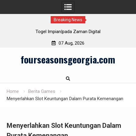
Breaking News
ga
Togel Impian|pada Zaman Digital
07 Aug, 2026
Skip
fourseasonsgeorgia.com
to
content
Home
Berita Games
Menyerlahkan Slot Keuntungan Dalam Purata Kemenangan
Menyerlahkan Slot Keuntungan Dalam
Purata Kemenangan