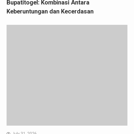
Bupatitogel: Kombinasi Antara
Keberuntungan dan Kecerdasan
July 31, 2026