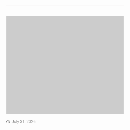
July 31, 2026