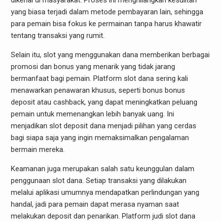
dikenal di masyarakat. Proses ini menghilangkan kesulitan
yang biasa terjadi dalam metode pembayaran lain, sehingga
para pemain bisa fokus ke permainan tanpa harus khawatir
tentang transaksi yang rumit.
Selain itu, slot yang menggunakan dana memberikan berbagai
promosi dan bonus yang menarik yang tidak jarang
bermanfaat bagi pemain. Platform slot dana sering kali
menawarkan penawaran khusus, seperti bonus bonus
deposit atau cashback, yang dapat meningkatkan peluang
pemain untuk memenangkan lebih banyak uang. Ini
menjadikan slot deposit dana menjadi pilihan yang cerdas
bagi siapa saja yang ingin memaksimalkan pengalaman
bermain mereka.
Keamanan juga merupakan salah satu keunggulan dalam
penggunaan slot dana. Setiap transaksi yang dilakukan
melalui aplikasi umumnya mendapatkan perlindungan yang
handal, jadi para pemain dapat merasa nyaman saat
melakukan deposit dan penarikan. Platform judi slot dana