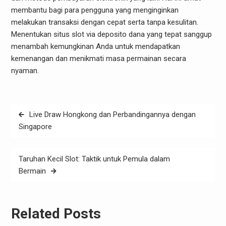
membantu bagi para pengguna yang menginginkan
melakukan transaksi dengan cepat serta tanpa kesulitan.
Menentukan situs slot via deposito dana yang tepat sanggup
menambah kemungkinan Anda untuk mendapatkan
kemenangan dan menikmati masa permainan secara
nyaman.
Post
Live Draw Hongkong dan Perbandingannya dengan
navigation
Singapore
Taruhan Kecil Slot: Taktik untuk Pemula dalam
Bermain
Related Posts