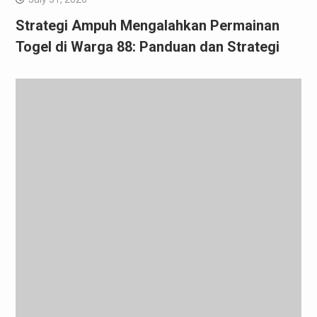
Strategi Ampuh Mengalahkan Permainan
Togel di Warga 88: Panduan dan Strategi