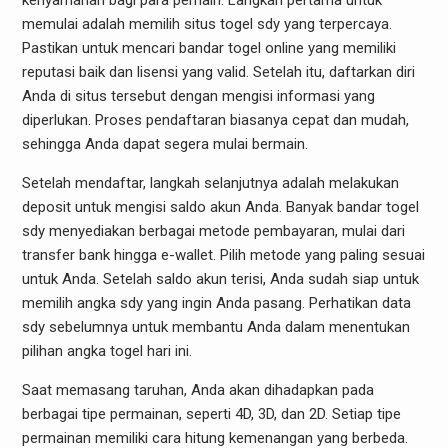
kenyamanan bagi para pemain. Langkah pertama untuk
memulai adalah memilih situs togel sdy yang terpercaya.
Pastikan untuk mencari bandar togel online yang memiliki
reputasi baik dan lisensi yang valid. Setelah itu, daftarkan diri
Anda di situs tersebut dengan mengisi informasi yang
diperlukan. Proses pendaftaran biasanya cepat dan mudah,
sehingga Anda dapat segera mulai bermain.
Setelah mendaftar, langkah selanjutnya adalah melakukan
deposit untuk mengisi saldo akun Anda. Banyak bandar togel
sdy menyediakan berbagai metode pembayaran, mulai dari
transfer bank hingga e-wallet. Pilih metode yang paling sesuai
untuk Anda. Setelah saldo akun terisi, Anda sudah siap untuk
memilih angka sdy yang ingin Anda pasang. Perhatikan data
sdy sebelumnya untuk membantu Anda dalam menentukan
pilihan angka togel hari ini.
Saat memasang taruhan, Anda akan dihadapkan pada
berbagai tipe permainan, seperti 4D, 3D, dan 2D. Setiap tipe
permainan memiliki cara hitung kemenangan yang berbeda.