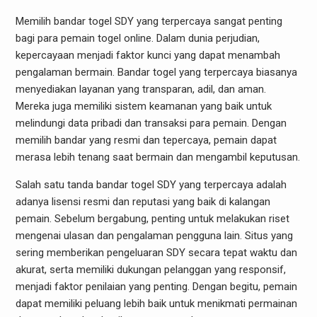
Memilih bandar togel SDY yang terpercaya sangat penting
bagi para pemain togel online. Dalam dunia perjudian,
kepercayaan menjadi faktor kunci yang dapat menambah
pengalaman bermain. Bandar togel yang terpercaya biasanya
menyediakan layanan yang transparan, adil, dan aman.
Mereka juga memiliki sistem keamanan yang baik untuk
melindungi data pribadi dan transaksi para pemain. Dengan
memilih bandar yang resmi dan tepercaya, pemain dapat
merasa lebih tenang saat bermain dan mengambil keputusan.
Salah satu tanda bandar togel SDY yang terpercaya adalah
adanya lisensi resmi dan reputasi yang baik di kalangan
pemain. Sebelum bergabung, penting untuk melakukan riset
mengenai ulasan dan pengalaman pengguna lain. Situs yang
sering memberikan pengeluaran SDY secara tepat waktu dan
akurat, serta memiliki dukungan pelanggan yang responsif,
menjadi faktor penilaian yang penting. Dengan begitu, pemain
dapat memiliki peluang lebih baik untuk menikmati permainan