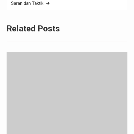
Saran dan Taktik
Related Posts