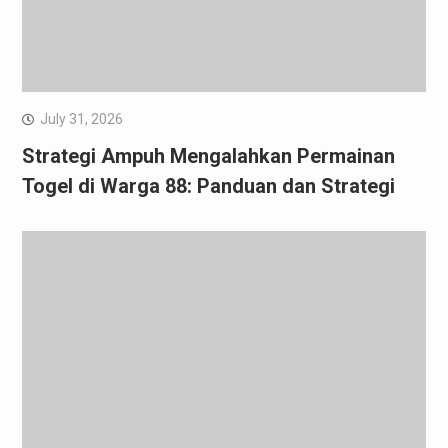
July 31, 2026
Strategi Ampuh Mengalahkan Permainan
Togel di Warga 88: Panduan dan Strategi