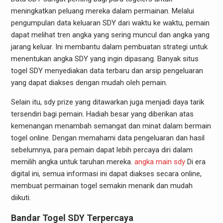
meningkatkan peluang mereka dalam permainan. Melalui
pengumpulan data keluaran SDY dari waktu ke waktu, pemain
dapat melihat tren angka yang sering muncul dan angka yang
jarang keluar. Ini membantu dalam pembuatan strategi untuk
menentukan angka SDY yang ingin dipasang. Banyak situs
togel SDY menyediakan data terbaru dan arsip pengeluaran
yang dapat diakses dengan mudah oleh pemain.
Selain itu, sdy prize yang ditawarkan juga menjadi daya tarik
tersendiri bagi pemain. Hadiah besar yang diberikan atas
kemenangan menambah semangat dan minat dalam bermain
togel online. Dengan memahami data pengeluaran dan hasil
sebelumnya, para pemain dapat lebih percaya diri dalam
memilih angka untuk taruhan mereka.
angka main sdy
Di era
digital ini, semua informasi ini dapat diakses secara online,
membuat permainan togel semakin menarik dan mudah
diikuti.
Bandar Togel SDY Terpercaya