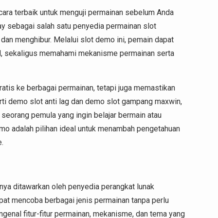
u cara terbaik untuk menguji permainan sebelum Anda
y sebagai salah satu penyedia permainan slot
dan menghibur. Melalui slot demo ini, pemain dapat
l, sekaligus memahami mekanisme permainan serta
atis ke berbagai permainan, tetapi juga memastikan
rti demo slot anti lag dan demo slot gampang maxwin,
 seorang pemula yang ingin belajar bermain atau
emo adalah pilihan ideal untuk menambah pengetahuan
.
nya ditawarkan oleh penyedia perangkat lunak
pat mencoba berbagai jenis permainan tanpa perlu
genal fitur-fitur permainan, mekanisme, dan tema yang