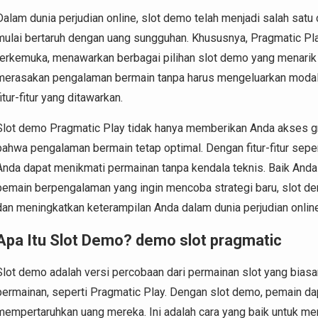
Dalam dunia perjudian online, slot demo telah menjadi salah sat
mulai bertaruh dengan uang sungguhan. Khususnya, Pragmatic Pla
terkemuka, menawarkan berbagai pilihan slot demo yang menarik 
merasakan pengalaman bermain tanpa harus mengeluarkan moda
fitur-fitur yang ditawarkan.
Slot demo Pragmatic Play tidak hanya memberikan Anda akses gr
bahwa pengalaman bermain tetap optimal. Dengan fitur-fitur sepe
Anda dapat menikmati permainan tanpa kendala teknis. Baik Anda
pemain berpengalaman yang ingin mencoba strategi baru, slot d
dan meningkatkan keterampilan Anda dalam dunia perjudian online
Apa Itu Slot Demo?
demo slot pragmatic
Slot demo adalah versi percobaan dari permainan slot yang biasa
permainan, seperti Pragmatic Play. Dengan slot demo, pemain da
mempertaruhkan uang mereka. Ini adalah cara yang baik untuk men