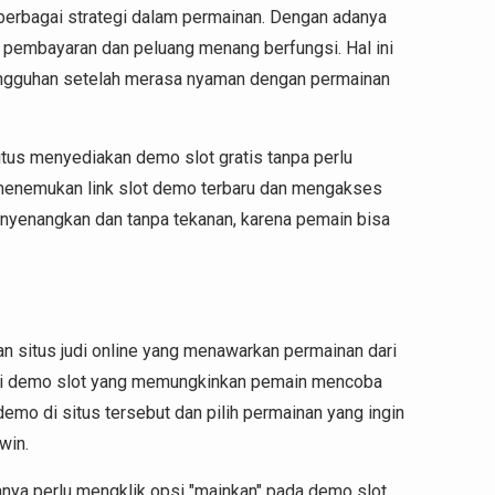
berbagai strategi dalam permainan. Dengan adanya
a pembayaran dan peluang menang berfungsi. Hal ini
ungguhan setelah merasa nyaman dengan permainan
itus menyediakan demo slot gratis tanpa perlu
 menemukan link slot demo terbaru dan mengakses
nyenangkan dan tanpa tekanan, karena pemain bisa
situs judi online yang menawarkan permainan dari
psi demo slot yang memungkinkan pemain mencoba
mo di situs tersebut dan pilih permainan yang ingin
win.
nya perlu mengklik opsi "mainkan" pada demo slot.