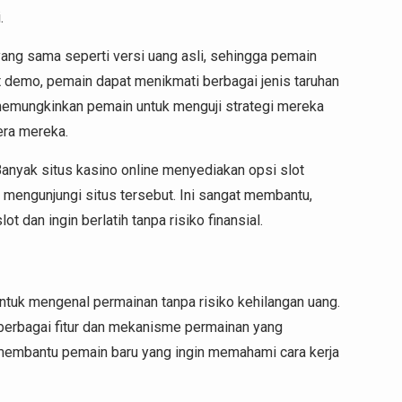
.
ang sama seperti versi uang asli, sehingga pemain
 demo, pemain dapat menikmati berbagai jenis taruhan
i memungkinkan pemain untuk menguji strategi mereka
era mereka.
anyak situs kasino online menyediakan opsi slot
mengunjungi situs tersebut. Ini sangat membantu,
t dan ingin berlatih tanpa risiko finansial.
uk mengenal permainan tanpa risiko kehilangan uang.
erbagai fitur dan mekanisme permainan yang
 membantu pemain baru yang ingin memahami cara kerja