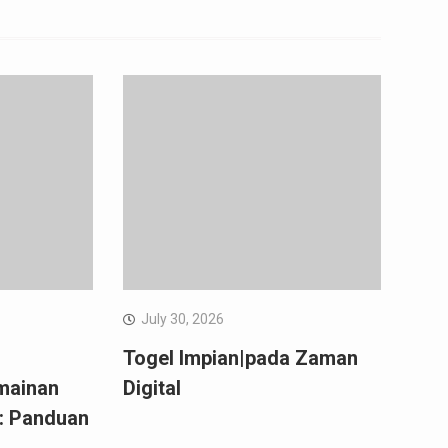
July 30, 2026
Togel Impian|pada Zaman
mainan
Digital
8: Panduan