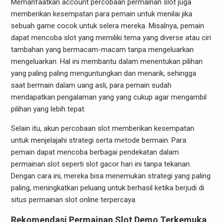
Memanfaatkan account percobaan permainan slot juga
memberikan kesempatan para pemain untuk menilai jika
sebuah game cocok untuk selera mereka. Misalnya, pemain
dapat mencoba slot yang memiliki tema yang diverse atau ciri
tambahan yang bermacam-macam tanpa mengeluarkan
mengeluarkan. Hal ini membantu dalam menentukan pilihan
yang paling paling menguntungkan dan menarik, sehingga
saat bermain dalam uang asli, para pemain sudah
mendapatkan pengalaman yang yang cukup agar mengambil
pilihan yang lebih tepat.
Selain itu, akun percobaan slot memberikan kesempatan
untuk menjelajahi strategi serta metode bermain. Para
pemain dapat mencoba berbagai pendekatan dalam
permainan slot seperti slot gacor hari ini tanpa tekanan.
Dengan cara ini, mereka bisa menemukan strategi yang paling
paling, meningkatkan peluang untuk berhasil ketika berjudi di
situs permainan slot online terpercaya.
Rekomendasi Permainan Slot Demo Terkemuka