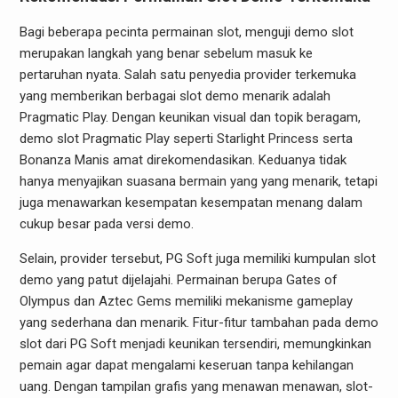
Bagi beberapa pecinta permainan slot, menguji demo slot
merupakan langkah yang benar sebelum masuk ke
pertaruhan nyata. Salah satu penyedia provider terkemuka
yang memberikan berbagai slot demo menarik adalah
Pragmatic Play. Dengan keunikan visual dan topik beragam,
demo slot Pragmatic Play seperti Starlight Princess serta
Bonanza Manis amat direkomendasikan. Keduanya tidak
hanya menyajikan suasana bermain yang yang menarik, tetapi
juga menawarkan kesempatan kesempatan menang dalam
cukup besar pada versi demo.
Selain, provider tersebut, PG Soft juga memiliki kumpulan slot
demo yang patut dijelajahi. Permainan berupa Gates of
Olympus dan Aztec Gems memiliki mekanisme gameplay
yang sederhana dan menarik. Fitur-fitur tambahan pada demo
slot dari PG Soft menjadi keunikan tersendiri, memungkinkan
pemain agar dapat mengalami keseruan tanpa kehilangan
uang. Dengan tampilan grafis yang menawan menawan, slot-