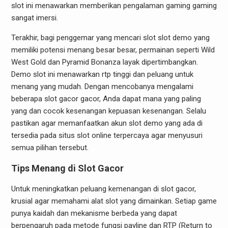
slot ini menawarkan memberikan pengalaman gaming gaming
sangat imersi.
Terakhir, bagi penggemar yang mencari slot slot demo yang
memiliki potensi menang besar besar, permainan seperti Wild
West Gold dan Pyramid Bonanza layak dipertimbangkan.
Demo slot ini menawarkan rtp tinggi dan peluang untuk
menang yang mudah. Dengan mencobanya mengalami
beberapa slot gacor gacor, Anda dapat mana yang paling
yang dan cocok kesenangan kepuasan kesenangan. Selalu
pastikan agar memanfaatkan akun slot demo yang ada di
tersedia pada situs slot online terpercaya agar menyusuri
semua pilihan tersebut.
Tips Menang di Slot Gacor
Untuk meningkatkan peluang kemenangan di slot gacor,
krusial agar memahami alat slot yang dimainkan. Setiap game
punya kaidah dan mekanisme berbeda yang dapat
berpengaruh pada metode fungsi payline dan RTP (Return to