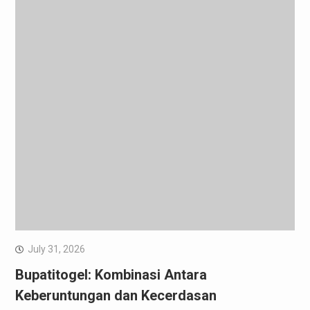
July 31, 2026
Bupatitogel: Kombinasi Antara
Keberuntungan dan Kecerdasan