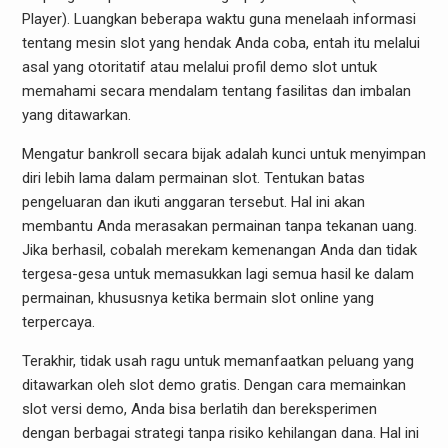
Player). Luangkan beberapa waktu guna menelaah informasi
tentang mesin slot yang hendak Anda coba, entah itu melalui
asal yang otoritatif atau melalui profil demo slot untuk
memahami secara mendalam tentang fasilitas dan imbalan
yang ditawarkan.
Mengatur bankroll secara bijak adalah kunci untuk menyimpan
diri lebih lama dalam permainan slot. Tentukan batas
pengeluaran dan ikuti anggaran tersebut. Hal ini akan
membantu Anda merasakan permainan tanpa tekanan uang.
Jika berhasil, cobalah merekam kemenangan Anda dan tidak
tergesa-gesa untuk memasukkan lagi semua hasil ke dalam
permainan, khususnya ketika bermain slot online yang
terpercaya.
Terakhir, tidak usah ragu untuk memanfaatkan peluang yang
ditawarkan oleh slot demo gratis. Dengan cara memainkan
slot versi demo, Anda bisa berlatih dan bereksperimen
dengan berbagai strategi tanpa risiko kehilangan dana. Hal ini