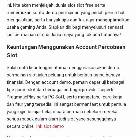
ini, kita akan menjelajahi dunia slot slot free serta
menemukan konto demo permainan yang penuh penuh hal
mengejutkan, serta banyak tips dan trik agar mengoptimalkan
usaha gaming Anda. Siapkan diri bagi menyelusuri sensasi
judi permainan slot di dunia maya yang tak ada batasnya!
Keuntungan Menggunakan Account Percobaan
Slot
Salah satu keuntungan utama menggunakan akun demo
permainan slot ialah peluang untuk berlatih tanpa bahaya
finansial. Dengan account demo, pemain dapat uji berbagai
tipe game slot dari berbagai berbagai provider seperti
PragmaticPlay serta PG Soft, serta mengetahui cara kerja
dan fitur yang tersedia. Ini sangat bermanfaat untuk pemula
yang ingin belajar belajar cara bermain sebelum mereka
serius masuk dalam alam judi slot yang sesungguhnya
secara online.
link slot demo