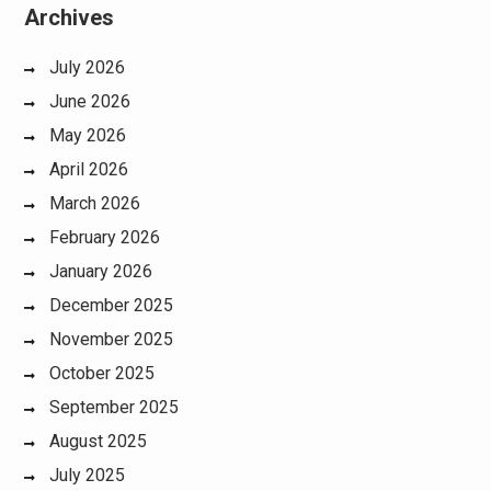
Archives
July 2026
June 2026
May 2026
April 2026
March 2026
February 2026
January 2026
December 2025
November 2025
October 2025
September 2025
August 2025
July 2025