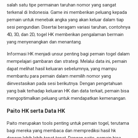
salah satu tipe permainan taruhan nomor yang sangat
terkenal di Indonesia. Game ini memberikan peluang kepada
pemain untuk menebak angka yang akan keluar dalam tiap
sesi pengundian. Disertai beragam variasi taruhan, contohnya
4D, 3D, dan 2D, togel HK memberikan pengalaman bermain
yang menyenangkan dan menantang.
Informasi HK menjadi unsur penting bagi pemain togel dalam
mempelajari gambaran dan strategi. Melalui data ini, pemain
dapat melihat hasil keluaran sebelumnya, yang mampu
membantu para pemain dalam memilih nomor yang
diinvestasikan pada sesi berikutnya. Dengan pengetahuan
yang baik terhadap keluaran HK dan data terkait, pemain bisa
mengoptimalkan peluang untuk mendapatkan kemenangan.
Paito HK serta Data HK
Paito merupakan tools penting untuk pemain togel, terutama
bagi mereka yang membaca dan memprediksi hasil hk