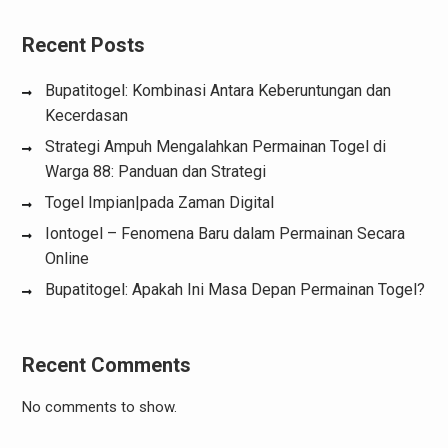
Recent Posts
Bupatitogel: Kombinasi Antara Keberuntungan dan
Kecerdasan
Strategi Ampuh Mengalahkan Permainan Togel di
Warga 88: Panduan dan Strategi
Togel Impian|pada Zaman Digital
Iontogel – Fenomena Baru dalam Permainan Secara
Online
Bupatitogel: Apakah Ini Masa Depan Permainan Togel?
Recent Comments
No comments to show.