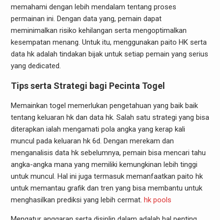
memahami dengan lebih mendalam tentang proses
permainan ini. Dengan data yang, pemain dapat
meminimalkan risiko kehilangan serta mengoptimalkan
kesempatan menang. Untuk itu, menggunakan paito HK serta
data hk adalah tindakan bijak untuk setiap pemain yang serius
yang dedicated.
Tips serta Strategi bagi Pecinta Togel
Memainkan togel memerlukan pengetahuan yang baik baik
tentang keluaran hk dan data hk. Salah satu strategi yang bisa
diterapkan ialah mengamati pola angka yang kerap kali
muncul pada keluaran hk 6d. Dengan merekam dan
menganalisis data hk sebelumnya, pemain bisa mencari tahu
angka-angka mana yang memiliki kemungkinan lebih tinggi
untuk muncul. Hal ini juga termasuk memanfaatkan paito hk
untuk memantau grafik dan tren yang bisa membantu untuk
menghasilkan prediksi yang lebih cermat.
hk pools
Mengatur anggaran serta disiplin dalam adalah hal penting