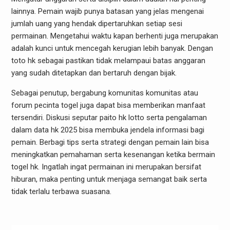
lainnya. Pemain wajib punya batasan yang jelas mengenai
jumlah uang yang hendak dipertaruhkan setiap sesi
permainan. Mengetahui waktu kapan berhenti juga merupakan
adalah kunci untuk mencegah kerugian lebih banyak. Dengan
toto hk sebagai pastikan tidak melampaui batas anggaran
yang sudah ditetapkan dan bertaruh dengan bijak.
Sebagai penutup, bergabung komunitas komunitas atau
forum pecinta togel juga dapat bisa memberikan manfaat
tersendiri. Diskusi seputar paito hk lotto serta pengalaman
dalam data hk 2025 bisa membuka jendela informasi bagi
pemain. Berbagi tips serta strategi dengan pemain lain bisa
meningkatkan pemahaman serta kesenangan ketika bermain
togel hk. Ingatlah ingat permainan ini merupakan bersifat
hiburan, maka penting untuk menjaga semangat baik serta
tidak terlalu terbawa suasana.