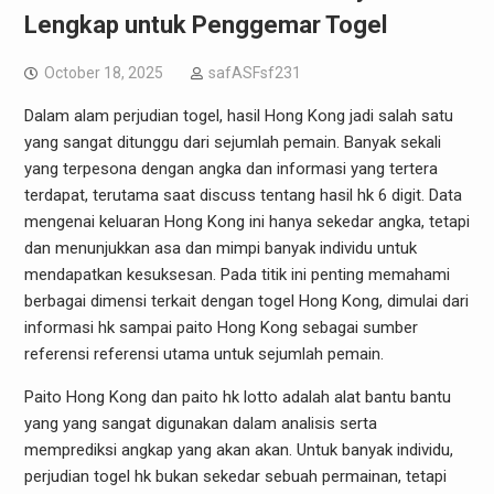
Lengkap untuk Penggemar Togel
October 18, 2025
safASFsf231
Dalam alam perjudian togel, hasil Hong Kong jadi salah satu
yang sangat ditunggu dari sejumlah pemain. Banyak sekali
yang terpesona dengan angka dan informasi yang tertera
terdapat, terutama saat discuss tentang hasil hk 6 digit. Data
mengenai keluaran Hong Kong ini hanya sekedar angka, tetapi
dan menunjukkan asa dan mimpi banyak individu untuk
mendapatkan kesuksesan. Pada titik ini penting memahami
berbagai dimensi terkait dengan togel Hong Kong, dimulai dari
informasi hk sampai paito Hong Kong sebagai sumber
referensi referensi utama untuk sejumlah pemain.
Paito Hong Kong dan paito hk lotto adalah alat bantu bantu
yang yang sangat digunakan dalam analisis serta
memprediksi angkap yang akan akan. Untuk banyak individu,
perjudian togel hk bukan sekedar sebuah permainan, tetapi