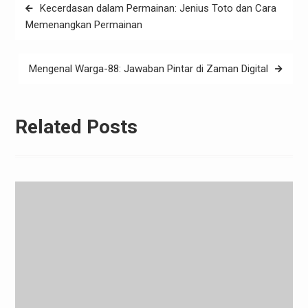
Post
Kecerdasan dalam Permainan: Jenius Toto dan Cara
navigation
Memenangkan Permainan
Mengenal Warga-88: Jawaban Pintar di Zaman Digital
Related Posts