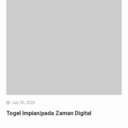
July 30, 2026
Togel Impian|pada Zaman Digital