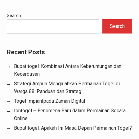
Search
Search
Recent Posts
Bupatitogel: Kombinasi Antara Keberuntungan dan
Kecerdasan
Strategi Ampuh Mengalahkan Permainan Togel di
Warga 88: Panduan dan Strategi
Togel Impian|pada Zaman Digital
Iontogel – Fenomena Baru dalam Permainan Secara
Online
Bupatitogel: Apakah Ini Masa Depan Permainan Togel?