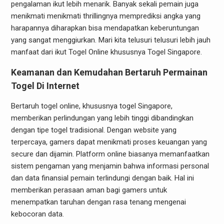
pengalaman ikut lebih menarik. Banyak sekali pemain juga
menikmati menikmati thrillingnya memprediksi angka yang
harapannya diharapkan bisa mendapatkan keberuntungan
yang sangat menggiurkan. Mari kita telusuri telusuri lebih jauh
manfaat dari ikut Togel Online khususnya Togel Singapore.
Keamanan dan Kemudahan Bertaruh Permainan
Togel Di Internet
Bertaruh togel online, khususnya togel Singapore,
memberikan perlindungan yang lebih tinggi dibandingkan
dengan tipe togel tradisional. Dengan website yang
terpercaya, gamers dapat menikmati proses keuangan yang
secure dan dijamin. Platform online biasanya memanfaatkan
sistem pengaman yang menjamin bahwa informasi personal
dan data finansial pemain terlindungi dengan baik. Hal ini
memberikan perasaan aman bagi gamers untuk
menempatkan taruhan dengan rasa tenang mengenai
kebocoran data.