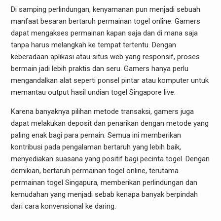
Di samping perlindungan, kenyamanan pun menjadi sebuah
manfaat besaran bertaruh permainan togel online. Gamers
dapat mengakses permainan kapan saja dan di mana saja
tanpa harus melangkah ke tempat tertentu. Dengan
keberadaan aplikasi atau situs web yang responsif, proses
bermain jadi lebih praktis dan seru. Gamers hanya perlu
mengandalkan alat seperti ponsel pintar atau komputer untuk
memantau output hasil undian togel Singapore live.
Karena banyaknya pilihan metode transaksi, gamers juga
dapat melakukan deposit dan penarikan dengan metode yang
paling enak bagi para pemain. Semua ini memberikan
kontribusi pada pengalaman bertaruh yang lebih baik,
menyediakan suasana yang positif bagi pecinta togel. Dengan
demikian, bertaruh permainan togel online, terutama
permainan togel Singapura, memberikan perlindungan dan
kemudahan yang menjadi sebab kenapa banyak berpindah
dari cara konvensional ke daring.