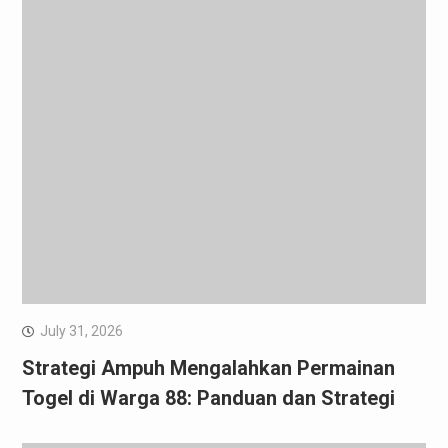
July 31, 2026
Strategi Ampuh Mengalahkan Permainan
Togel di Warga 88: Panduan dan Strategi