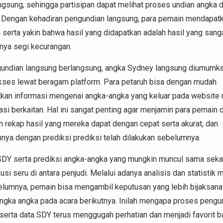
ngsung, sehingga partisipan dapat melihat proses undian angka 
. Dengan kehadiran pengundian langsung, para pemain mendapatk
 serta yakin bahwa hasil yang didapatkan adalah hasil yang sangat
nya segi kecurangan.
undian langsung berlangsung, angka Sydney langsung diumumk
kses lewat beragam platform. Para petaruh bisa dengan mudah
an informasi mengenai angka-angka yang keluar pada website 
kasi berkaitan. Hal ini sangat penting agar menjamin para pemain 
 rekap hasil yang mereka dapat dengan cepat serta akurat, dan
nya dengan prediksi prediksi telah dilakukan sebelumnya.
DY serta prediksi angka-angka yang mungkin muncul sama sekal
usi seru di antara penjudi. Melalui adanya analisis dan statistik
elumnya, pemain bisa mengambil keputusan yang lebih bijaksan
ngka angka pada acara berikutnya. Inilah mengapa proses pengu
serta data SDY terus menggugah perhatian dan menjadi favorit b