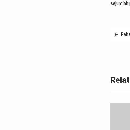
sejumlah 
Post
Raha
navig
Relat