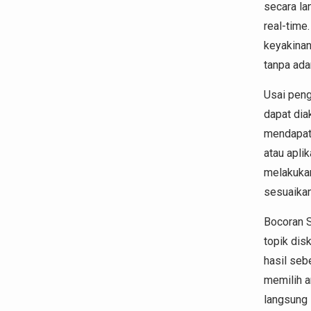
secara la
real-time
keyakinan
tanpa ada
Usai peng
dapat dia
mendapatk
atau apli
melakukan
sesuaikan
Bocoran S
topik disk
hasil seb
memilih a
langsung 