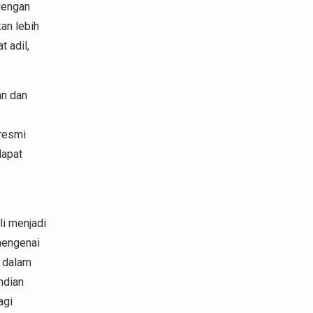
dengan
an lebih
 adil,
an dan
resmi
dapat
i menjadi
 mengenai
a dalam
ndian
agi