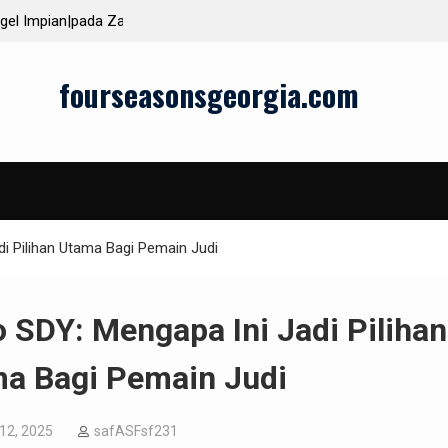
Iontogel – Fenomena Baru dalam Permainan Se
Online
fourseasonsgeorgia.com
di Pilihan Utama Bagi Pemain Judi
o SDY: Mengapa Ini Jadi Pilihan
a Bagi Pemain Judi
12, 2025
safASFsf231