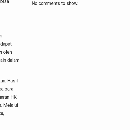
 bisa
No comments to show.
ri
 dapat
n oleh
main dalam
an. Hasil
ka para
uaran HK
. Melalui
a,