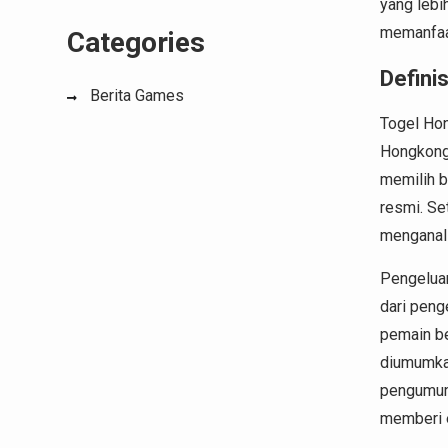
yang lebi
memanfaat
Categories
Defini
Berita Games
Togel Hon
Hongkong 
memilih b
resmi. Se
menganali
Pengeluar
dari peng
pemain be
diumumkan
pengumuma
memberi e