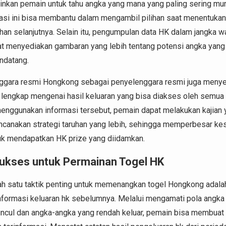
kan pemain untuk tahu angka yang mana yang paling sering mu
si ini bisa membantu dalam mengambil pilihan saat menentukan
uhan selanjutnya. Selain itu, pengumpulan data HK dalam jangka w
t menyediakan gambaran yang lebih tentang potensi angka yang
ndatang.
ggara resmi Hongkong sebagai penyelenggara resmi juga meny
 lengkap mengenai hasil keluaran yang bisa diakses oleh semua
nggunakan informasi tersebut, pemain dapat melakukan kajian 
canakan strategi taruhan yang lebih, sehingga memperbesar k
uk mendapatkan HK prize yang diidamkan.
ukses untuk Permainan Togel HK
ah satu taktik penting untuk memenangkan togel Hongkong adal
informasi keluaran hk sebelumnya. Melalui mengamati pola angka
ncul dan angka-angka yang rendah keluar, pemain bisa membuat 