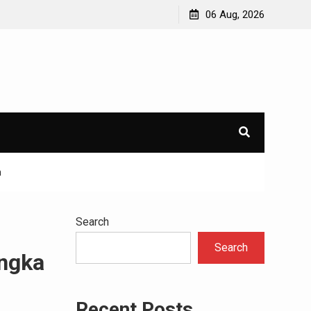
cara
Bupatitogel: Kombinasi Antara Keberuntungan dan
06 Aug, 2026
Kecerdasan
n
Search
Search
angka
Recent Posts