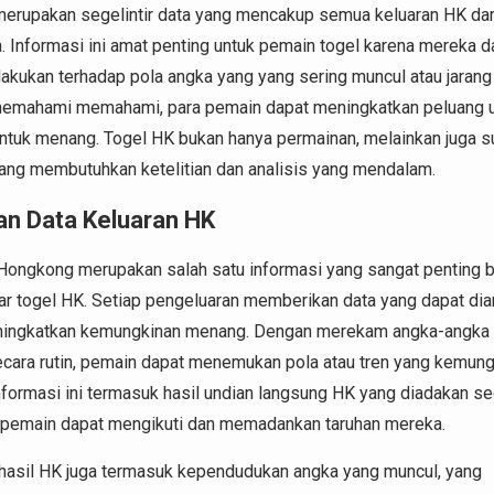
erupakan segelintir data yang mencakup semua keluaran HK dar
. Informasi ini amat penting untuk pemain togel karena mereka d
akukan terhadap pola angka yang yang sering muncul atau jarang
emahami memahami, para pemain dapat meningkatkan peluang 
tuk menang. Togel HK bukan hanya permainan, melainkan juga s
yang membutuhkan ketelitian dan analisis yang mendalam.
an Data Keluaran HK
Hongkong merupakan salah satu informasi yang sangat penting b
 togel HK. Setiap pengeluaran memberikan data yang dapat dian
ningkatkan kemungkinan menang. Dengan merekam angka-angka
cara rutin, pemain dapat menemukan pola atau tren yang kemung
nformasi ini termasuk hasil undian langsung HK yang diadakan sec
 pemain dapat mengikuti dan memadankan taruhan mereka.
 hasil HK juga termasuk kependudukan angka yang muncul, yang