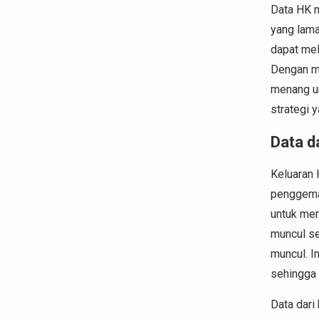
Data HK m
yang lama
dapat mel
Dengan m
menang un
strategi 
Data d
Keluaran 
penggemar
untuk me
muncul se
muncul. I
sehingga
Data dari