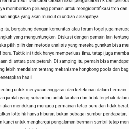
h terinformasi. Mencatat catatan hasil pengeluaran hk dari period
a memberikan peluang pemain untuk mengidentifikasi tren dan
an angka yang akan muncul di undian selanjutnya.
g itu, bergabung dengan komunitas atau forum togel juga merup
angkah yang menguntungkan. Diskusi dengan pemain lain tentang
ka pilih pilih dan metode analisis yang mereka gunakan bisa m
f baru. Taktik ini tidak hanya memperluas ilmu, tetapi juga memb
an di antara para petaruh. Di samping itu, pemain bisa mendapa
ang lebih mendalam tentang mekanisme hongkong pools dan ba
netapkan hasil.
 penting untuk menyusun anggaran dan ketekunan dalam bermain.
n jumlah yang sebanding untuk taruhan dan tidak terjebak dalam
n akan mendukung menjaga permainan tetap seru dan tidak berat.
kan lotto hk hanya hiburan, bukan sebagai sumber pendapatan,
 kunci untuk menghargai pengalaman bermain sambil tetap men