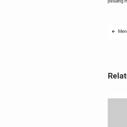
peluang m
Post
Meng
navig
Relat