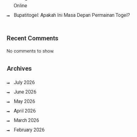
Online
Bupatitogel: Apakah Ini Masa Depan Permainan Togel?
Recent Comments
No comments to show.
Archives
July 2026
June 2026
May 2026
April 2026
March 2026
February 2026