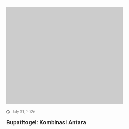
July 31, 2026
Bupatitogel: Kombinasi Antara