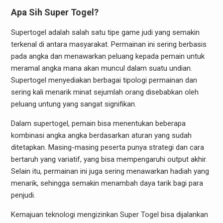
Apa Sih Super Togel?
Supertogel adalah salah satu tipe game judi yang semakin
terkenal di antara masyarakat. Permainan ini sering berbasis
pada angka dan menawarkan peluang kepada pemain untuk
meramal angka mana akan muncul dalam suatu undian.
Supertogel menyediakan berbagai tipologi permainan dan
sering kali menarik minat sejumlah orang disebabkan oleh
peluang untung yang sangat signifikan.
Dalam supertogel, pemain bisa menentukan beberapa
kombinasi angka angka berdasarkan aturan yang sudah
ditetapkan. Masing-masing peserta punya strategi dan cara
bertaruh yang variatif, yang bisa mempengaruhi output akhir.
Selain itu, permainan ini juga sering menawarkan hadiah yang
menarik, sehingga semakin menambah daya tarik bagi para
penjudi.
Kemajuan teknologi mengizinkan Super Togel bisa dijalankan