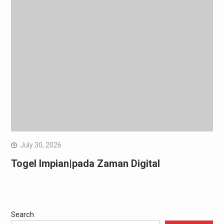
July 30, 2026
Togel Impian|pada Zaman Digital
Search