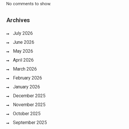
No comments to show.
Archives
July 2026
June 2026
May 2026
April 2026
March 2026
February 2026
January 2026
December 2025
November 2025
October 2025
September 2025