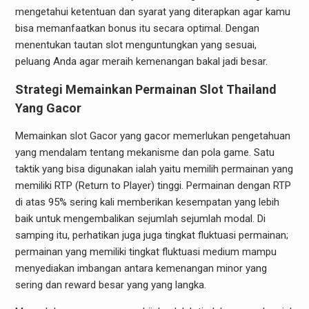
mengetahui ketentuan dan syarat yang diterapkan agar kamu
bisa memanfaatkan bonus itu secara optimal. Dengan
menentukan tautan slot menguntungkan yang sesuai,
peluang Anda agar meraih kemenangan bakal jadi besar.
Strategi Memainkan Permainan Slot Thailand
Yang Gacor
Memainkan slot Gacor yang gacor memerlukan pengetahuan
yang mendalam tentang mekanisme dan pola game. Satu
taktik yang bisa digunakan ialah yaitu memilih permainan yang
memiliki RTP (Return to Player) tinggi. Permainan dengan RTP
di atas 95% sering kali memberikan kesempatan yang lebih
baik untuk mengembalikan sejumlah sejumlah modal. Di
samping itu, perhatikan juga juga tingkat fluktuasi permainan;
permainan yang memiliki tingkat fluktuasi medium mampu
menyediakan imbangan antara kemenangan minor yang
sering dan reward besar yang yang langka.