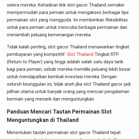
selera mereka. Kehadiran link slot gacor Thailand semakin
mempermudah para pemain untuk mengakses berbagai tipe
permainan slot yang menggoda. Ini memberikan fleksibilitas
untuk para pemain untuk mencoba berbagai permainan dan
menambah peluang kemenangan mereka.
Tidak kalah penting, slot gacor Thailand menawarkan tingkat
pembayaran yang kompetitif.
Slot Thailand
Tingkat RTP
(Return to Player) yang tinggi adalah salah satu daya tarik
bagi para pemain, sebab mereka memiliki peluang lebih besar
untuk mendapatkan kembali investasi mereka. Dengan
seluruh keunggulan ini, tidak aneh jika slot Thailand gacor jadi
pilihan utama untuk banyak orang yang mencari pengalaman
bermain yang menarik dan menguntungkan.
Panduan Mencari Tautan Permainan Slot
Menguntungkan di Thailand
Menentukan tautan permainan slot gacor Thailand tepat