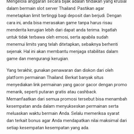
Mengelola anggaran secara bijak adalah tindakan yang krusial
dalam bermain slot server Thailand. Pastikan agar
menetapkan limit tertinggi bagi deposit dan berjudi. Dengan
cara ini, anda bisa merasakan game tanpa harus risau
menderita kerugian lebih dari dapat anda terima. Ingatlah
untuk tidak terbawa oleh emosi, serta apabila sudah
menemui limits yang telah ditetapkan, sebaiknya berhenti
sejenak. Hal ini akan membantu menjaga stabilitas dalam
game dan mengurangi kerugian.
Yang terakhir, gunakan penawaran dan diskon dari oleh
platform permainan Thailand. Berkat banyak situs
menyediakan link permainan yang gacor gacor dengan promo
menarik, seperti putaran gratis atau cashback.
Memanfaatkan dari semua promosi tersebut bisa menambah
kesempatan anda dalam menyukseskan permainan serta
meluaskan waktu bermain Anda. Selalu memeriksa syarat
dan terkait bonus agar Anda mendapatkan nilai maksimal dari
setiap kesempatan kesempatan yang ada.