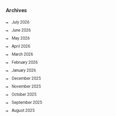
Archives
July 2026
June 2026
May 2026
April 2026
March 2026
February 2026
January 2026
December 2025
November 2025
October 2025
September 2025
August 2025