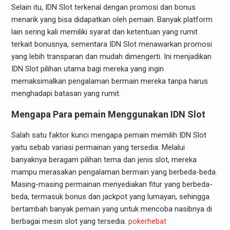
Selain itu, IDN Slot terkenal dengan promosi dan bonus
menarik yang bisa didapatkan oleh pemain. Banyak platform
lain sering kali memiliki syarat dan ketentuan yang rumit
terkait bonusnya, sementara IDN Slot menawarkan promosi
yang lebih transparan dan mudah dimengerti. Ini menjadikan
IDN Slot pilihan utama bagi mereka yang ingin
memaksimalkan pengalaman bermain mereka tanpa harus
menghadapi batasan yang rumit.
Mengapa Para pemain Menggunakan IDN Slot
Salah satu faktor kunci mengapa pemain memilih IDN Slot
yaitu sebab variasi permainan yang tersedia. Melalui
banyaknya beragam pilihan tema dan jenis slot, mereka
mampu merasakan pengalaman bermain yang berbeda-beda.
Masing-masing permainan menyediakan fitur yang berbeda-
beda, termasuk bonus dan jackpot yang lumayan, sehingga
bertambah banyak pemain yang untuk mencoba nasibnya di
berbagai mesin slot yang tersedia.
pokerhebat