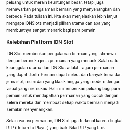
peluang untuk meraih keuntungan besar, tetapi juga
menawarkan pengalaman bermain yang menyenangkan dan
berbeda. Pada tulisan ini, kita akan menjelaskan lebih lanjut
mengapa IDNSlots menjadi pilihan utama dan apa yang
membuatnya sangat menarik bagi para pemain.
Kelebihan Platform IDN Slot
IDN Slot memberikan pengalaman bermain yang istimewa
dengan beraneka jenis permainan yang menarik. Salah satu
keunggulan utama dari IDN Slot adalah ragam permainan
yang dapat dipilih. Pemain dapat select dari banyak tema dan
jenis slot, mulai dari yang klasik hingga yang modern dengan
visual yang memukau. Hal ini memberikan peluang bagi para
pemain untuk mendapatkan permainan yang cocok dengan
selera mereka dan membuat setiap waktu bermain menjadi
semakin menyenangkan.
Selain variasi permainan, IDN Slot juga terkenal karena tingkat
RTP (Return to Player) yang baik. Nilai RTP yang baik