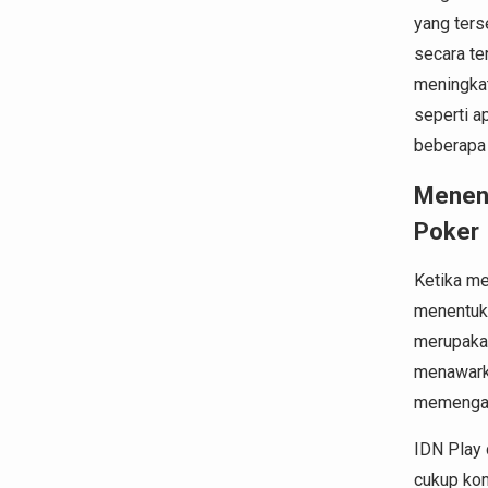
yang ters
secara te
meningkat
seperti a
beberapa 
Menent
Poker
Ketika m
menentuka
merupakan
menawarka
memengaru
IDN Play 
cukup kom