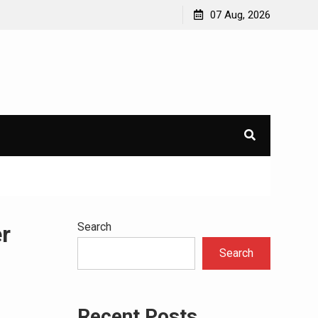
cara
Bupatitogel: Kombinasi Antara Keberuntungan dan
07 Aug, 2026
Kecerdasan
Search
r
Search
Recent Posts