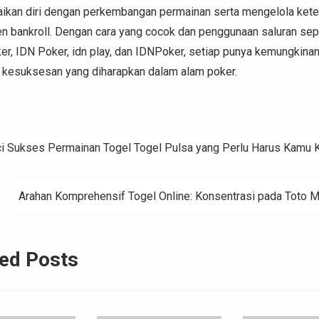
kan diri dengan perkembangan permainan serta mengelola kete
 bankroll. Dengan cara yang cocok dan penggunaan saluran sep
r, IDN Poker, idn play, dan IDNPoker, setiap punya kemungkinan
kesuksesan yang diharapkan dalam alam poker.
i Sukses Permainan Togel Togel Pulsa yang Perlu Harus Kamu K
ation
Arahan Komprehensif Togel Online: Konsentrasi pada Toto 
ed Posts