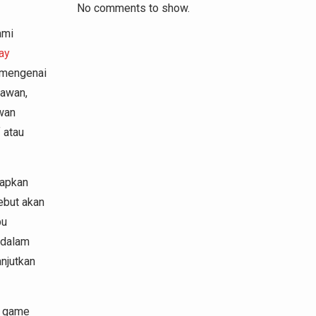
No comments to show.
ami
ay
 mengenai
lawan,
wan
 atau
tapkan
ebut akan
pu
 dalam
njutkan
i game