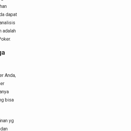
ihan
nda dapat
analisis
n adalah
Poker.
ga
r Anda,
er
uanya
ng bisa
inan yg
 dan