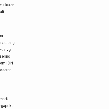
m ukuran
ali
ma
ih senang
kus yg
sering
form IDN
sasaran
narik.
argapoker