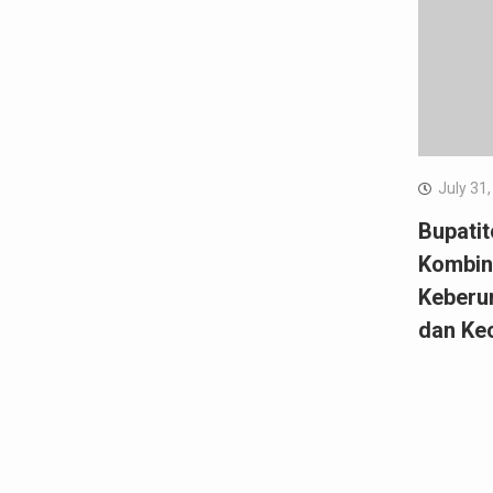
July 31
Bupatit
Kombin
Keberu
dan Ke