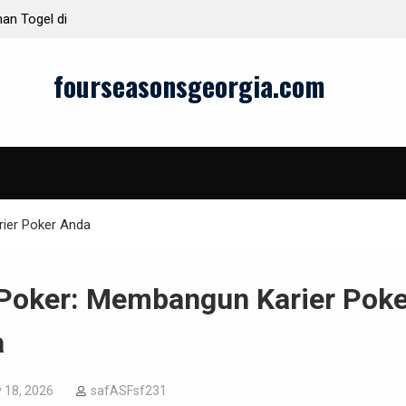
Iontogel – Fenomena Baru dalam Permainan Se
Online
fourseasonsgeorgia.com
ier Poker Anda
Poker: Membangun Karier Poke
a
 18, 2026
safASFsf231