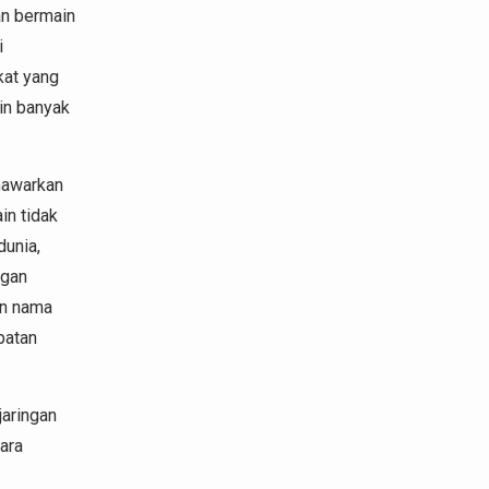
an bermain
i
kat yang
in banyak
nawarkan
in tidak
dunia,
ngan
an nama
patan
aringan
ara