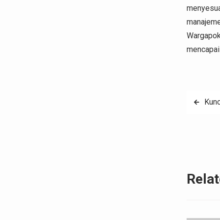
menyesuai
manajemen
Wargapoke
mencapai 
Post
Kunc
navig
Relat