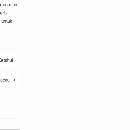
rampilan
erti
 untuk
etahui
Macau