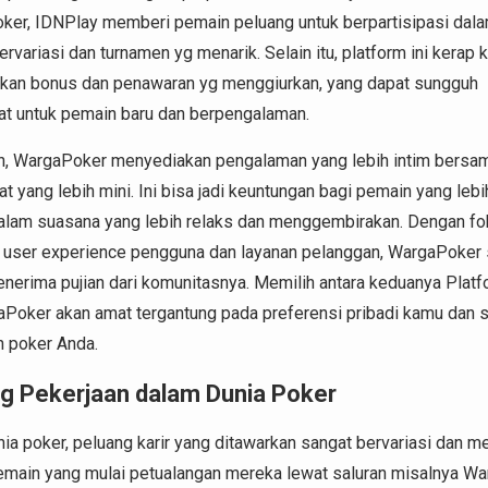
er, IDNPlay memberi pemain peluang untuk berpartisipasi dala
rvariasi dan turnamen yg menarik. Selain itu, platform ini kerap k
kan bonus dan penawaran yg menggiurkan, yang dapat sungguh
t untuk pemain baru dan berpengalaman.
ain, WargaPoker menyediakan pengalaman yang lebih intim bersa
t yang lebih mini. Ini bisa jadi keuntungan bagi pemain yang leb
alam suasana yang lebih relaks dan menggembirakan. Dengan fo
 user experience pengguna dan layanan pelanggan, WargaPoker 
nerima pujian dari komunitasnya. Memilih antara keduanya Plat
Poker akan amat tergantung pada preferensi pribadi kamu dan 
 poker Anda.
g Pekerjaan dalam Dunia Poker
ia poker, peluang karir yang ditawarkan sangat bervariasi dan me
main yang mulai petualangan mereka lewat saluran misalnya W