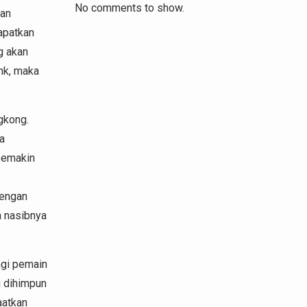
No comments to show.
dan
apatkan
g akan
hk, maka
gkong.
a
 semakin
dengan
a nasibnya
agi pemain
i dihimpun
aatkan