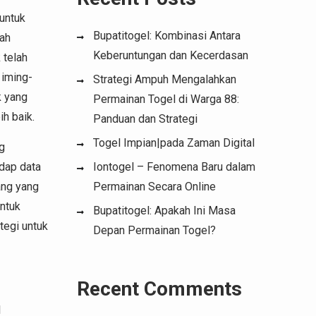
 untuk
Bupatitogel: Kombinasi Antara
ah
Keberuntungan dan Kecerdasan
 telah
 iming-
Strategi Ampuh Mengalahkan
k yang
Permainan Togel di Warga 88:
h baik.
Panduan dan Strategi
Togel Impian|pada Zaman Digital
g
adap data
Iontogel – Fenomena Baru dalam
ang yang
Permainan Secara Online
untuk
Bupatitogel: Apakah Ini Masa
tegi untuk
Depan Permainan Togel?
Recent Comments
l