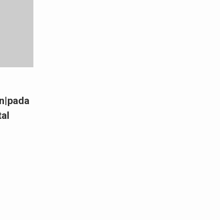
an|pada
tal