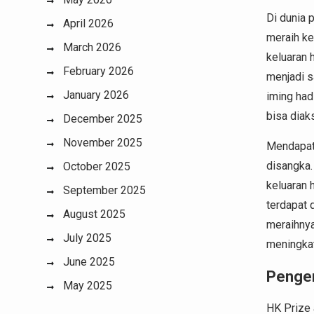
Di dunia 
April 2026
meraih ke
March 2026
keluaran 
February 2026
menjadi sa
January 2026
iming had
bisa diak
December 2025
November 2025
Mendapatk
disangka.
October 2025
keluaran 
September 2025
terdapat 
August 2025
meraihnya
July 2025
meningkat
June 2025
Penger
May 2025
HK Prize 