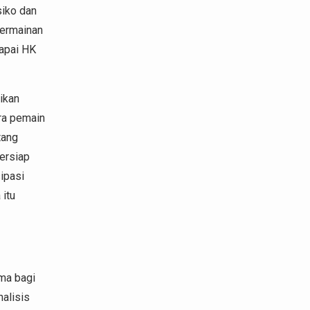
siko dan
permainan
capai HK
ikan
ra pemain
tang
ersiap
ipasi
itu
ama bagi
alisis