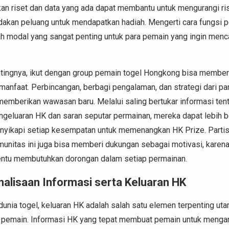
an riset dan data yang ada dapat membantu untuk mengurangi ri
kan peluang untuk mendapatkan hadiah. Mengerti cara fungsi 
ah modal yang sangat penting untuk para pemain yang ingin men
ingnya, ikut dengan group pemain togel Hongkong bisa member
manfaat. Perbincangan, berbagi pengalaman, dan strategi dari pa
 memberikan wawasan baru. Melalui saling bertukar informasi ten
ngeluaran HK dan saran seputar permainan, mereka dapat lebih b
yikapi setiap kesempatan untuk memenangkan HK Prize. Partis
unitas ini juga bisa memberi dukungan sebagai motivasi, karena 
entu membutuhkan dorongan dalam setiap permainan.
alisaan Informasi serta Keluaran HK
dunia togel, keluaran HK adalah salah satu elemen terpenting ut
pemain. Informasi HK yang tepat membuat pemain untuk mengan