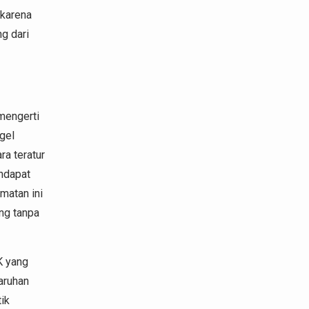
 karena
g dari
mengerti
gel
a teratur
ndapat
matan ini
ng tanpa
K yang
aruhan
ik