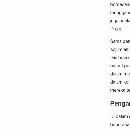
berdasark
mengganda
juga adal
Prize.
Sama pent
sejumlah 
lain bisa
output pe
dalam men
dalam kom
mereka t
Pengan
Di dalam 
beberapa 