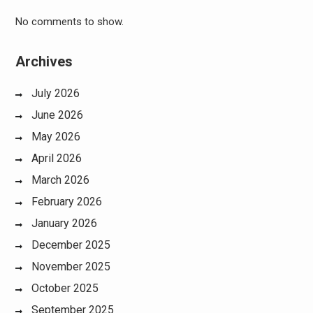
No comments to show.
Archives
July 2026
June 2026
May 2026
April 2026
March 2026
February 2026
January 2026
December 2025
November 2025
October 2025
September 2025