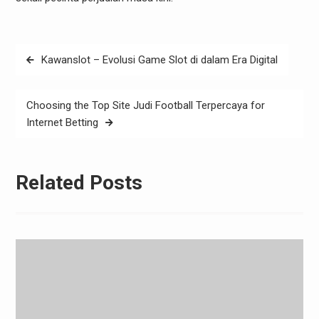
Post
Kawanslot – Evolusi Game Slot di dalam Era Digital
navigation
Choosing the Top Site Judi Football Terpercaya for
Internet Betting
Related Posts