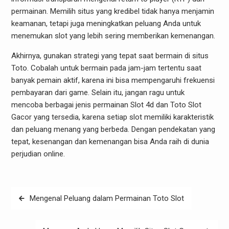
permainan. Memilih situs yang kredibel tidak hanya menjamin
keamanan, tetapi juga meningkatkan peluang Anda untuk
menemukan slot yang lebih sering memberikan kemenangan.
Akhirnya, gunakan strategi yang tepat saat bermain di situs
Toto. Cobalah untuk bermain pada jam-jam tertentu saat
banyak pemain aktif, karena ini bisa mempengaruhi frekuensi
pembayaran dari game. Selain itu, jangan ragu untuk
mencoba berbagai jenis permainan Slot 4d dan Toto Slot
Gacor yang tersedia, karena setiap slot memiliki karakteristik
dan peluang menang yang berbeda. Dengan pendekatan yang
tepat, kesenangan dan kemenangan bisa Anda raih di dunia
perjudian online.
Post
Mengenal Peluang dalam Permainan Toto Slot
navigation