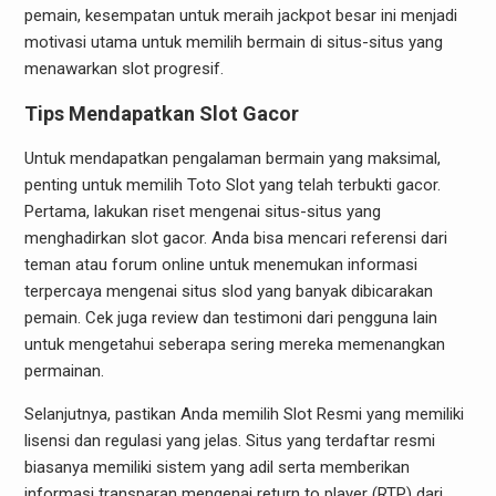
pemain, kesempatan untuk meraih jackpot besar ini menjadi
motivasi utama untuk memilih bermain di situs-situs yang
menawarkan slot progresif.
Tips Mendapatkan Slot Gacor
Untuk mendapatkan pengalaman bermain yang maksimal,
penting untuk memilih Toto Slot yang telah terbukti gacor.
Pertama, lakukan riset mengenai situs-situs yang
menghadirkan slot gacor. Anda bisa mencari referensi dari
teman atau forum online untuk menemukan informasi
terpercaya mengenai situs slod yang banyak dibicarakan
pemain. Cek juga review dan testimoni dari pengguna lain
untuk mengetahui seberapa sering mereka memenangkan
permainan.
Selanjutnya, pastikan Anda memilih Slot Resmi yang memiliki
lisensi dan regulasi yang jelas. Situs yang terdaftar resmi
biasanya memiliki sistem yang adil serta memberikan
informasi transparan mengenai return to player (RTP) dari