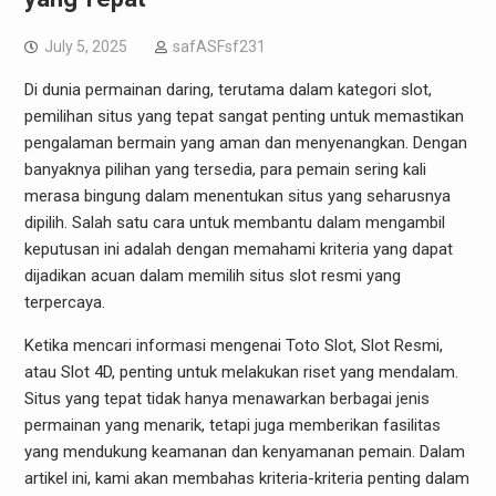
July 5, 2025
safASFsf231
Di dunia permainan daring, terutama dalam kategori slot,
pemilihan situs yang tepat sangat penting untuk memastikan
pengalaman bermain yang aman dan menyenangkan. Dengan
banyaknya pilihan yang tersedia, para pemain sering kali
merasa bingung dalam menentukan situs yang seharusnya
dipilih. Salah satu cara untuk membantu dalam mengambil
keputusan ini adalah dengan memahami kriteria yang dapat
dijadikan acuan dalam memilih situs slot resmi yang
terpercaya.
Ketika mencari informasi mengenai Toto Slot, Slot Resmi,
atau Slot 4D, penting untuk melakukan riset yang mendalam.
Situs yang tepat tidak hanya menawarkan berbagai jenis
permainan yang menarik, tetapi juga memberikan fasilitas
yang mendukung keamanan dan kenyamanan pemain. Dalam
artikel ini, kami akan membahas kriteria-kriteria penting dalam