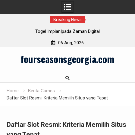
Breaking News
ga
Togel Impian|pada Zaman Digital
06 Aug, 2026
Skip
fourseasonsgeorgia.com
to
content
Home
Berita Games
Daftar Slot Resmi: Kriteria Memilih Situs yang Tepat
Daftar Slot Resmi: Kriteria Memilih Situs
yang Tepat