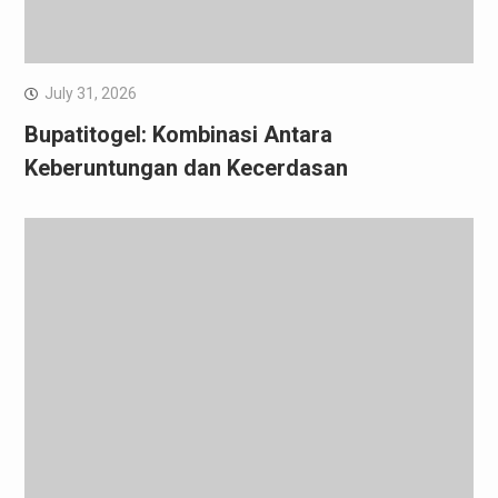
July 31, 2026
Bupatitogel: Kombinasi Antara
Keberuntungan dan Kecerdasan