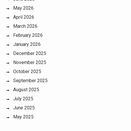
May 2026
April 2026
March 2026
February 2026
January 2026
December 2025
November 2025
October 2025
September 2025
August 2025
July 2025
June 2025
May 2025