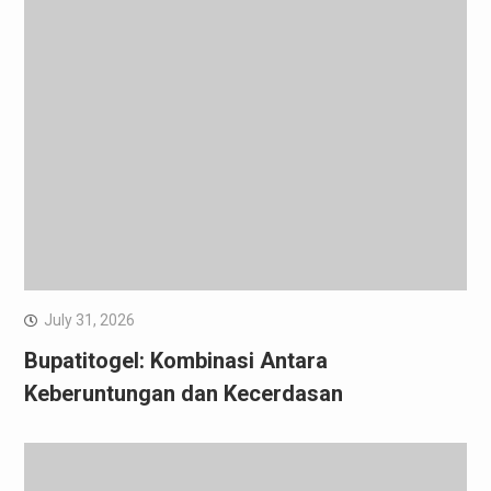
July 31, 2026
Bupatitogel: Kombinasi Antara
Keberuntungan dan Kecerdasan