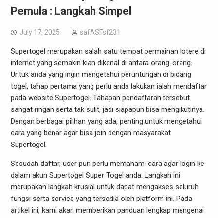
Pemula : Langkah Simpel
July 17, 2025
safASFsf231
Supertogel merupakan salah satu tempat permainan lotere di
internet yang semakin kian dikenal di antara orang-orang.
Untuk anda yang ingin mengetahui peruntungan di bidang
togel, tahap pertama yang perlu anda lakukan ialah mendaftar
pada website Supertogel. Tahapan pendaftaran tersebut
sangat ringan serta tak sulit, jadi siapapun bisa mengikutinya.
Dengan berbagai pilihan yang ada, penting untuk mengetahui
cara yang benar agar bisa join dengan masyarakat
Supertogel.
Sesudah daftar, user pun perlu memahami cara agar login ke
dalam akun Supertogel Super Togel anda. Langkah ini
merupakan langkah krusial untuk dapat mengakses seluruh
fungsi serta service yang tersedia oleh platform ini. Pada
artikel ini, kami akan memberikan panduan lengkap mengenai