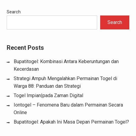
Search
Search
Recent Posts
Bupatitogel: Kombinasi Antara Keberuntungan dan
Kecerdasan
Strategi Ampuh Mengalahkan Permainan Togel di
Warga 88: Panduan dan Strategi
Togel Impian|pada Zaman Digital
Iontogel – Fenomena Baru dalam Permainan Secara
Online
Bupatitogel: Apakah Ini Masa Depan Permainan Togel?