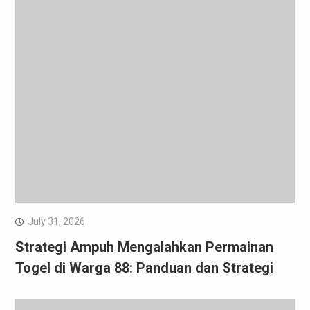
July 31, 2026
Strategi Ampuh Mengalahkan Permainan
Togel di Warga 88: Panduan dan Strategi