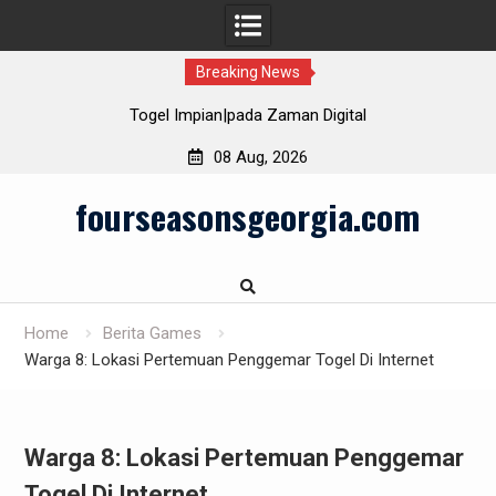
Breaking News
ga
Togel Impian|pada Zaman Digital
08 Aug, 2026
Skip
fourseasonsgeorgia.com
to
content
Home
Berita Games
Warga 8: Lokasi Pertemuan Penggemar Togel Di Internet
Warga 8: Lokasi Pertemuan Penggemar
Togel Di Internet