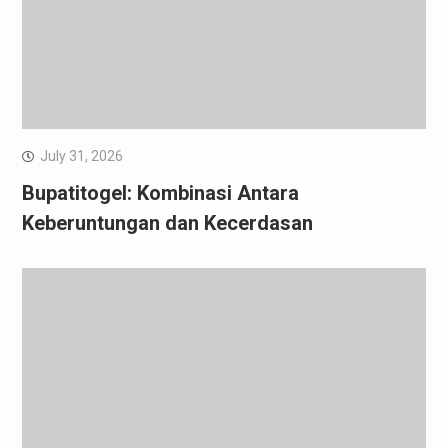
July 31, 2026
Bupatitogel: Kombinasi Antara
Keberuntungan dan Kecerdasan