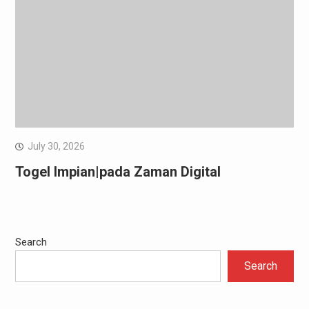
July 30, 2026
Togel Impian|pada Zaman Digital
Search
Search