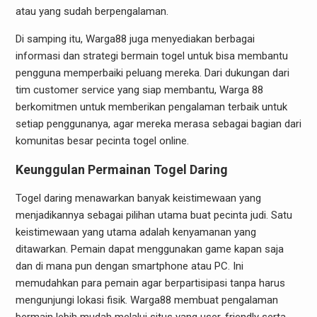
atau yang sudah berpengalaman.
Di samping itu, Warga88 juga menyediakan berbagai
informasi dan strategi bermain togel untuk bisa membantu
pengguna memperbaiki peluang mereka. Dari dukungan dari
tim customer service yang siap membantu, Warga 88
berkomitmen untuk memberikan pengalaman terbaik untuk
setiap penggunanya, agar mereka merasa sebagai bagian dari
komunitas besar pecinta togel online.
Keunggulan Permainan Togel Daring
Togel daring menawarkan banyak keistimewaan yang
menjadikannya sebagai pilihan utama buat pecinta judi. Satu
keistimewaan yang utama adalah kenyamanan yang
ditawarkan. Pemain dapat menggunakan game kapan saja
dan di mana pun dengan smartphone atau PC. Ini
memudahkan para pemain agar berpartisipasi tanpa harus
mengunjungi lokasi fisik. Warga88 membuat pengalaman