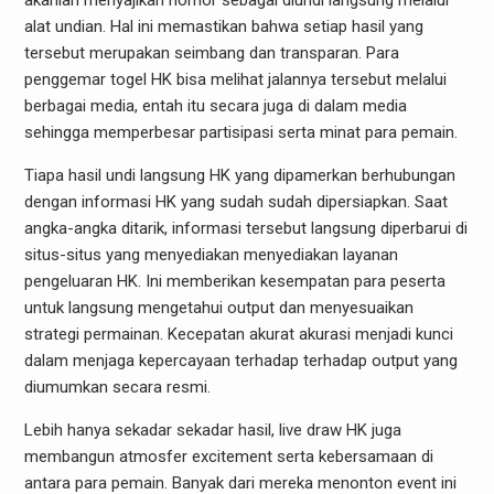
akanlah menyajikan nomor sebagai diundi langsung melalui
alat undian. Hal ini memastikan bahwa setiap hasil yang
tersebut merupakan seimbang dan transparan. Para
penggemar togel HK bisa melihat jalannya tersebut melalui
berbagai media, entah itu secara juga di dalam media
sehingga memperbesar partisipasi serta minat para pemain.
Tiapa hasil undi langsung HK yang dipamerkan berhubungan
dengan informasi HK yang sudah sudah dipersiapkan. Saat
angka-angka ditarik, informasi tersebut langsung diperbarui di
situs-situs yang menyediakan menyediakan layanan
pengeluaran HK. Ini memberikan kesempatan para peserta
untuk langsung mengetahui output dan menyesuaikan
strategi permainan. Kecepatan akurat akurasi menjadi kunci
dalam menjaga kepercayaan terhadap terhadap output yang
diumumkan secara resmi.
Lebih hanya sekadar sekadar hasil, live draw HK juga
membangun atmosfer excitement serta kebersamaan di
antara para pemain. Banyak dari mereka menonton event ini