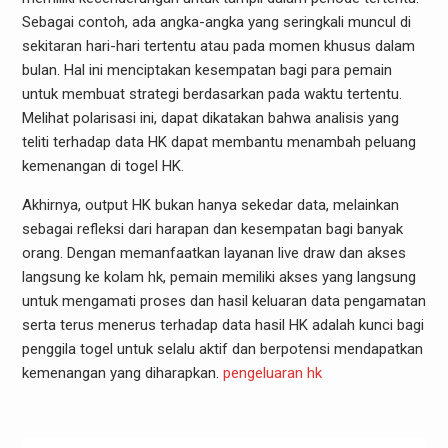
Sebagai contoh, ada angka-angka yang seringkali muncul di
sekitaran hari-hari tertentu atau pada momen khusus dalam
bulan. Hal ini menciptakan kesempatan bagi para pemain
untuk membuat strategi berdasarkan pada waktu tertentu.
Melihat polarisasi ini, dapat dikatakan bahwa analisis yang
teliti terhadap data HK dapat membantu menambah peluang
kemenangan di togel HK.
Akhirnya, output HK bukan hanya sekedar data, melainkan
sebagai refleksi dari harapan dan kesempatan bagi banyak
orang. Dengan memanfaatkan layanan live draw dan akses
langsung ke kolam hk, pemain memiliki akses yang langsung
untuk mengamati proses dan hasil keluaran data pengamatan
serta terus menerus terhadap data hasil HK adalah kunci bagi
penggila togel untuk selalu aktif dan berpotensi mendapatkan
kemenangan yang diharapkan.
pengeluaran hk