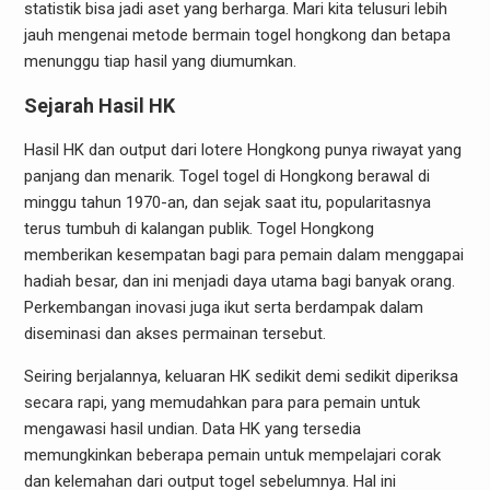
statistik bisa jadi aset yang berharga. Mari kita telusuri lebih
jauh mengenai metode bermain togel hongkong dan betapa
menunggu tiap hasil yang diumumkan.
Sejarah Hasil HK
Hasil HK dan output dari lotere Hongkong punya riwayat yang
panjang dan menarik. Togel togel di Hongkong berawal di
minggu tahun 1970-an, dan sejak saat itu, popularitasnya
terus tumbuh di kalangan publik. Togel Hongkong
memberikan kesempatan bagi para pemain dalam menggapai
hadiah besar, dan ini menjadi daya utama bagi banyak orang.
Perkembangan inovasi juga ikut serta berdampak dalam
diseminasi dan akses permainan tersebut.
Seiring berjalannya, keluaran HK sedikit demi sedikit diperiksa
secara rapi, yang memudahkan para para pemain untuk
mengawasi hasil undian. Data HK yang tersedia
memungkinkan beberapa pemain untuk mempelajari corak
dan kelemahan dari output togel sebelumnya. Hal ini