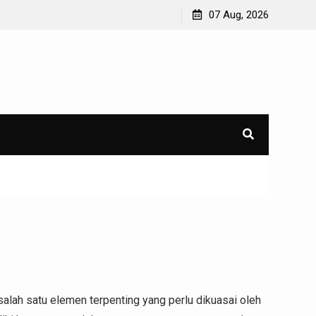
ermainan Secara
Bupatitogel: Kombinasi Antara Keberuntungan
07 Aug, 2026
Kecerdasan
alah satu elemen terpenting yang perlu dikuasai oleh