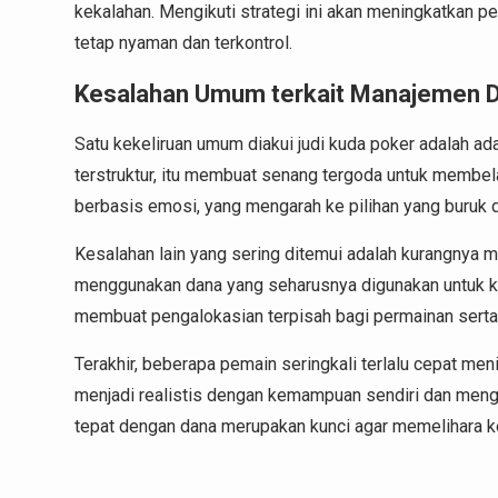
kekalahan. Mengikuti strategi ini akan meningkatkan 
tetap nyaman dan terkontrol.
Kesalahan Umum terkait Manajemen 
Satu kekeliruan umum diakui judi kuda poker adalah a
terstruktur, itu membuat senang tergoda untuk membela
berbasis emosi, yang mengarah ke pilihan yang buruk d
Kesalahan lain yang sering ditemui adalah kurangnya m
menggunakan dana yang seharusnya digunakan untuk keb
membuat pengalokasian terpisah bagi permainan serta 
Terakhir, beberapa pemain seringkali terlalu cepat me
menjadi realistis dengan kemampuan sendiri dan meng
tepat dengan dana merupakan kunci agar memelihara k