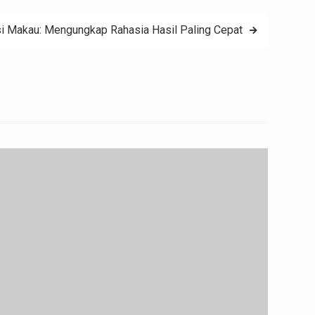
i Makau: Mengungkap Rahasia Hasil Paling Cepat