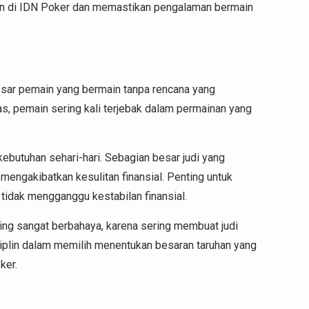
main di IDN Poker dan memastikan pengalaman bermain
esar pemain yang bermain tanpa rencana yang
as, pemain sering kali terjebak dalam permainan yang
ebutuhan sehari-hari. Sebagian besar judi yang
engakibatkan kesulitan finansial. Penting untuk
tidak mengganggu kestabilan finansial.
ring sangat berbahaya, karena sering membuat judi
iplin dalam memilih menentukan besaran taruhan yang
ker.