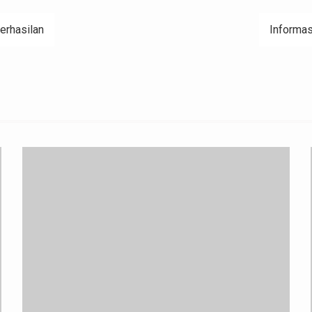
erhasilan
Informas