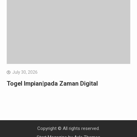
July 30, 2026
Togel Impian|pada Zaman Digital
Copyright © All rights reserved.