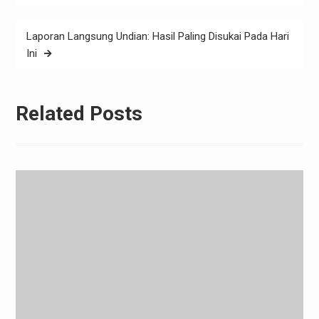
Laporan Langsung Undian: Hasil Paling Disukai Pada Hari
Ini
Related Posts