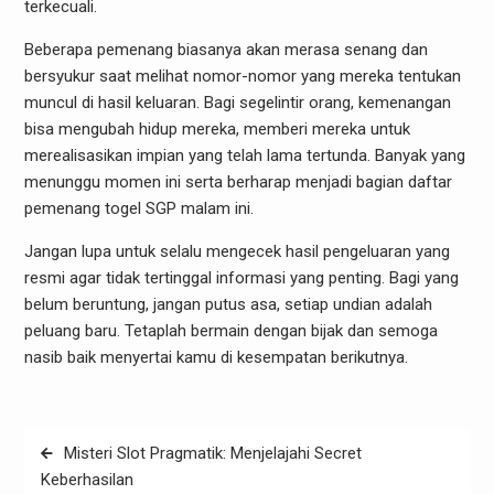
terkecuali.
Beberapa pemenang biasanya akan merasa senang dan
bersyukur saat melihat nomor-nomor yang mereka tentukan
muncul di hasil keluaran. Bagi segelintir orang, kemenangan
bisa mengubah hidup mereka, memberi mereka untuk
merealisasikan impian yang telah lama tertunda. Banyak yang
menunggu momen ini serta berharap menjadi bagian daftar
pemenang togel SGP malam ini.
Jangan lupa untuk selalu mengecek hasil pengeluaran yang
resmi agar tidak tertinggal informasi yang penting. Bagi yang
belum beruntung, jangan putus asa, setiap undian adalah
peluang baru. Tetaplah bermain dengan bijak dan semoga
nasib baik menyertai kamu di kesempatan berikutnya.
Post
Misteri Slot Pragmatik: Menjelajahi Secret
navigation
Keberhasilan