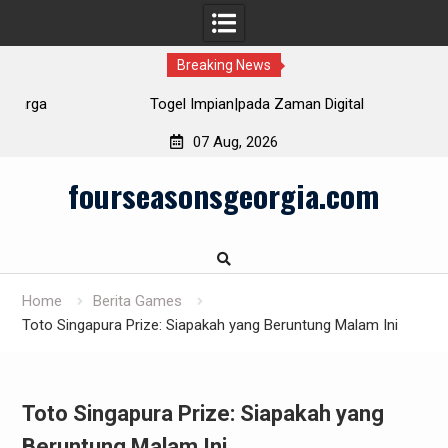
Breaking News
ga
Togel Impian|pada Zaman Digital
07 Aug, 2026
Skip
fourseasonsgeorgia.com
to
content
Home
Berita Games
Toto Singapura Prize: Siapakah yang Beruntung Malam Ini
Toto Singapura Prize: Siapakah yang
Beruntung Malam Ini