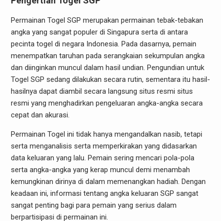
Pengertian Togel SGP
Permainan Togel SGP merupakan permainan tebak-tebakan
angka yang sangat populer di Singapura serta di antara
pecinta togel di negara Indonesia. Pada dasarnya, pemain
menempatkan taruhan pada serangkaian sekumpulan angka
dan diinginkan muncul dalam hasil undian. Pengundian untuk
Togel SGP sedang dilakukan secara rutin, sementara itu hasil-
hasilnya dapat diambil secara langsung situs resmi situs
resmi yang menghadirkan pengeluaran angka-angka secara
cepat dan akurasi.
Permainan Togel ini tidak hanya mengandalkan nasib, tetapi
serta menganalisis serta memperkirakan yang didasarkan
data keluaran yang lalu. Pemain sering mencari pola-pola
serta angka-angka yang kerap muncul demi menambah
kemungkinan dirinya di dalam memenangkan hadiah. Dengan
keadaan ini, informasi tentang angka keluaran SGP sangat
sangat penting bagi para pemain yang serius dalam
berpartisipasi di permainan ini.