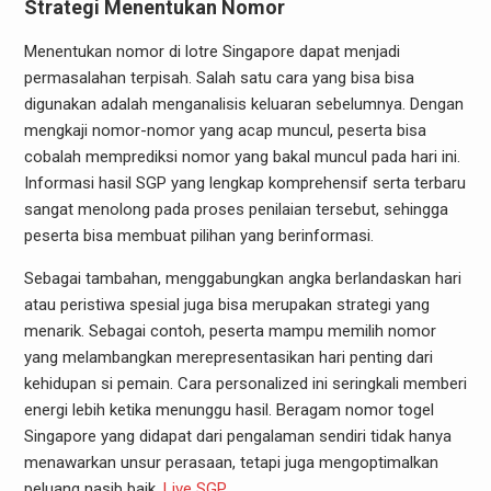
Strategi Menentukan Nomor
Menentukan nomor di lotre Singapore dapat menjadi
permasalahan terpisah. Salah satu cara yang bisa bisa
digunakan adalah menganalisis keluaran sebelumnya. Dengan
mengkaji nomor-nomor yang acap muncul, peserta bisa
cobalah memprediksi nomor yang bakal muncul pada hari ini.
Informasi hasil SGP yang lengkap komprehensif serta terbaru
sangat menolong pada proses penilaian tersebut, sehingga
peserta bisa membuat pilihan yang berinformasi.
Sebagai tambahan, menggabungkan angka berlandaskan hari
atau peristiwa spesial juga bisa merupakan strategi yang
menarik. Sebagai contoh, peserta mampu memilih nomor
yang melambangkan merepresentasikan hari penting dari
kehidupan si pemain. Cara personalized ini seringkali memberi
energi lebih ketika menunggu hasil. Beragam nomor togel
Singapore yang didapat dari pengalaman sendiri tidak hanya
menawarkan unsur perasaan, tetapi juga mengoptimalkan
peluang nasib baik.
Live SGP