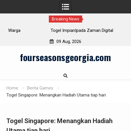
Breaking News
ga
Togel Impian|pada Zaman Digital
09 Aug, 2026
Skip
fourseasonsgeorgia.com
to
content
Home
Berita Games
Togel Singapore: Menangkan Hadiah Utama tiap hari
Togel Singapore: Menangkan Hadiah
Utama tiap hari