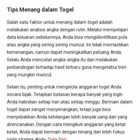
Tips Menang dalam Togel
Salah satu faktor untuk menang dalam togel adalah
melakukan analisis angka dengan rutin. Melalui mempelajari
data keluaran sebelumnya, Anda bisa mengidentifikasi pola
atau angka yang sering sering muncul. Ini tidak memastikan
kemenangan, namun dapat meningkatkan peluang Anda.
Selalu Anda mencatat angka-angka itu dan melakukan
perbandingan terhadap hasil terbaru guna mengetahui tren
yang mungkin muncul.
Selain itu, penting untuk mengelola anggaran togel Anda
secara bijak. Tetapkan batasan berapa banyak yang ingin
Anda habiskan setiap hari atau setiap minggu. Bermain dalam
togel dapat sangat menyenangkan, tetapi juga bisa
menyebabkan Anda kehilangan lebih banyak uang dari yang
direncanakan. Dengan cara mengikuti anggaran yang ketat
ketat, Anda dapat bermain dengan tenang dan lebih fokus
pada strategi Anda.
Data Sgp