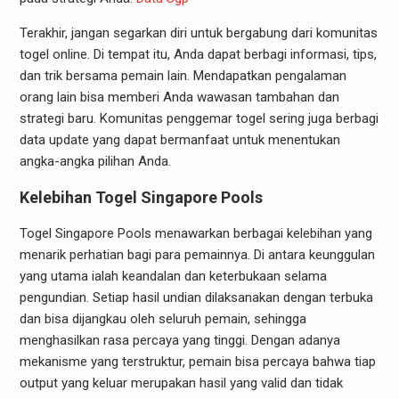
Terakhir, jangan segarkan diri untuk bergabung dari komunitas
togel online. Di tempat itu, Anda dapat berbagi informasi, tips,
dan trik bersama pemain lain. Mendapatkan pengalaman
orang lain bisa memberi Anda wawasan tambahan dan
strategi baru. Komunitas penggemar togel sering juga berbagi
data update yang dapat bermanfaat untuk menentukan
angka-angka pilihan Anda.
Kelebihan Togel Singapore Pools
Togel Singapore Pools menawarkan berbagai kelebihan yang
menarik perhatian bagi para pemainnya. Di antara keunggulan
yang utama ialah keandalan dan keterbukaan selama
pengundian. Setiap hasil undian dilaksanakan dengan terbuka
dan bisa dijangkau oleh seluruh pemain, sehingga
menghasilkan rasa percaya yang tinggi. Dengan adanya
mekanisme yang terstruktur, pemain bisa percaya bahwa tiap
output yang keluar merupakan hasil yang valid dan tidak