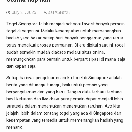
July 21, 2025
safASFsf231
Togel Singapore telah menjadi sebagai favorit banyak pemain
togel di negeri ini. Melalui kesempatan untuk memenangkan
hadiah yang besar setiap hari, banyak penggemar yang terus
terus mengikuti proses permainan. Di era digital saat ini, togel
sudah semakin mudah diakses melalui situs online,
memungkinkan para pemain untuk berpartisipasi di mana saja
dan kapan saja.
Setiap harinya, pengeluaran angka togel di Singapore adalah
berita yang ditunggu-tunggu, baik untuk pemain yang
berpengalaman dan yang baru. Dengan data terbaru tentang
hasil keluaran dan live draw, para pemain dapat menjadi lebih
strategis dalam menentukan menentukan taruhan. Ayo kita
jelajahi lebih dalam tentang togel yang ada di Singapore dan
kesempatan yang tersedia untuk memenangkan hadiah yang
menarik.