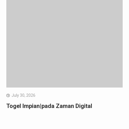
July 30, 2026
Togel Impian|pada Zaman Digital