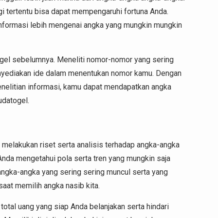
i tertentu bisa dapat mempengaruhi fortuna Anda.
informasi lebih mengenai angka yang mungkin mungkin
togel sebelumnya. Meneliti nomor-nomor yang sering
enyediakan ide dalam menentukan nomor kamu. Dengan
nelitian informasi, kamu dapat mendapatkan angka
udatogel.
k melakukan riset serta analisis terhadap angka-angka
nda mengetahui pola serta tren yang mungkin saja
 angka-angka yang sering sering muncul serta yang
saat memilih angka nasib kita.
 total uang yang siap Anda belanjakan serta hindari