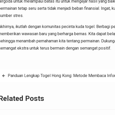
tergoda untuk melampaui batas itu untuk mengejar hasil yang baik. 
permainan tetap seru serta tidak menjadi beban finansial. Ingat, k
sumber stres.
Akhirnya, ikutlah dengan komunitas pecinta kuda togel. Berbagi 
memberikan wawasan baru yang berharga bernas. Kita dapat belaja
sehingga menambah pemahaman kita tentang permainan. Dukunga
semangat ekstra untuk terus bermain dengan semangat positif.
Post
Panduan Lengkap Togel Hong Kong: Metode Membaca Info
navigation
Related Posts