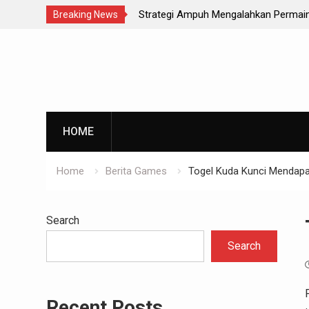
mpuh Mengalahkan Permainan Togel di
Togel Impian|pada Za
Breaking News
Panduan dan Strategi
Skip
to
content
HOME
Home
Berita Games
Togel Kuda Kunci Mendap
Search
Search
Recent Posts