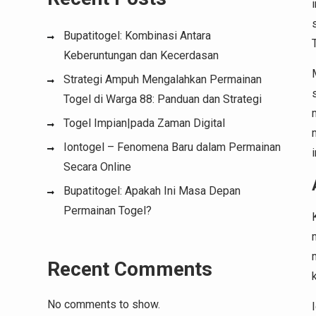
Bupatitogel: Kombinasi Antara
Keberuntungan dan Kecerdasan
Strategi Ampuh Mengalahkan Permainan
Togel di Warga 88: Panduan dan Strategi
Togel Impian|pada Zaman Digital
Iontogel – Fenomena Baru dalam Permainan
i
Secara Online
Bupatitogel: Apakah Ini Masa Depan
Permainan Togel?
Recent Comments
No comments to show.