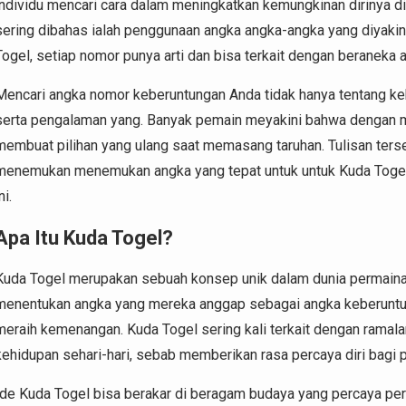
individu mencari cara dalam meningkatkan kemungkinan dirinya di
sering dibahas ialah penggunaan angka angka-angka yang diyaki
Togel, setiap nomor punya arti dan bisa terkait dengan beraneka 
Mencari angka nomor keberuntungan Anda tidak hanya tentang ke
serta pengalaman yang. Banyak pemain meyakini bahwa dengan 
membuat pilihan yang ulang saat memasang taruhan. Tulisan te
menemukan menemukan angka yang tepat untuk untuk Kuda Togel
ni.
Apa Itu Kuda Togel?
Kuda Togel merupakan sebuah konsep unik dalam dunia permainan 
menentukan angka yang mereka anggap sebagai angka keberuntun
meraih kemenangan. Kuda Togel sering kali terkait dengan ramal
kehidupan sehari-hari, sebab memberikan rasa percaya diri bagi 
Ide Kuda Togel bisa berakar di beragam budaya yang percaya pe