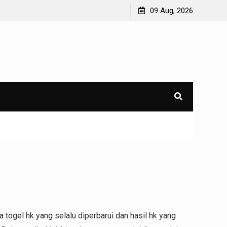
ru dalam Permainan Secara
Bupatitogel: Kombinasi Antara Ke
09 Aug, 2026
Kecerdasan
togel hk yang selalu diperbarui dan hasil hk yang