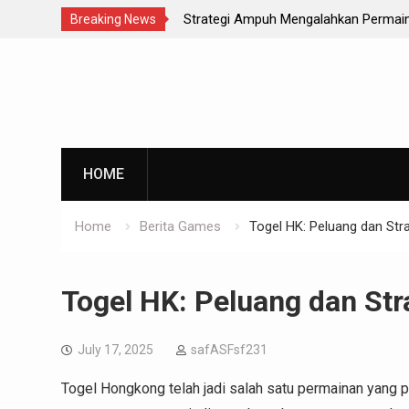
ategi Ampuh Mengalahkan Permainan Togel di
Togel Impian|
Breaking News
ga 88: Panduan dan Strategi
Skip
to
content
HOME
Home
Berita Games
Togel HK: Peluang dan Strat
Togel HK: Peluang dan Stra
July 17, 2025
safASFsf231
Togel Hongkong telah jadi salah satu permainan yang p