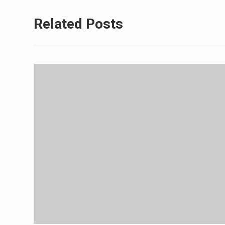
Related Posts