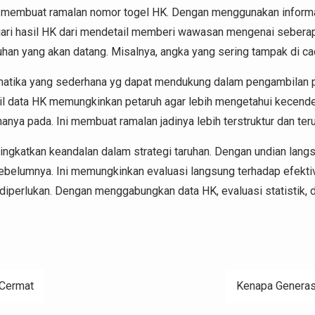
lam membuat ramalan nomor togel HK. Dengan menggunakan inform
i hasil HK dari mendetail memberi wawasan mengenai seberapa s
an yang akan datang. Misalnya, angka yang sering tampak di ca
ematika yang sederhana yg dapat mendukung dalam pengambilan p
hasil data HK memungkinkan petaruh agar lebih mengetahui kecen
anya pada. Ini membuat ramalan jadinya lebih terstruktur dan t
ningkatkan keandalan dalam strategi taruhan. Dengan undian lan
ebelumnya. Ini memungkinkan evaluasi langsung terhadap efekti
perlukan. Dengan menggabungkan data HK, evaluasi statistik, da
 Cermat
Kenapa Generasi