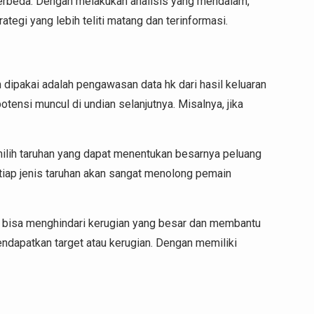
 berbeda. Dengan melakukan analisis yang mendalam,
tegi yang lebih teliti matang dan terinformasi.
 dipakai adalah pengawasan data hk dari hasil keluaran
ensi muncul di undian selanjutnya. Misalnya, jika
milih taruhan yang dapat menentukan besarnya peluang
tiap jenis taruhan akan sangat menolong pemain
n bisa menghindari kerugian yang besar dan membantu
ndapatkan target atau kerugian. Dengan memiliki