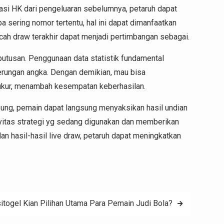
asi HK dari pengeluaran sebelumnya, petaruh dapat
ering nomor tertentu, hal ini dapat dimanfaatkan
cah draw terakhir dapat menjadi pertimbangan sebagai.
utusan. Penggunaan data statistik fundamental
derungan angka. Dengan demikian, mau bisa
erukur, menambah kesempatan keberhasilan.
gsung, pemain dapat langsung menyaksikan hasil undian
vitas strategi yg sedang digunakan dan memberikan
n hasil-hasil live draw, petaruh dapat meningkatkan
togel Kian Pilihan Utama Para Pemain Judi Bola?