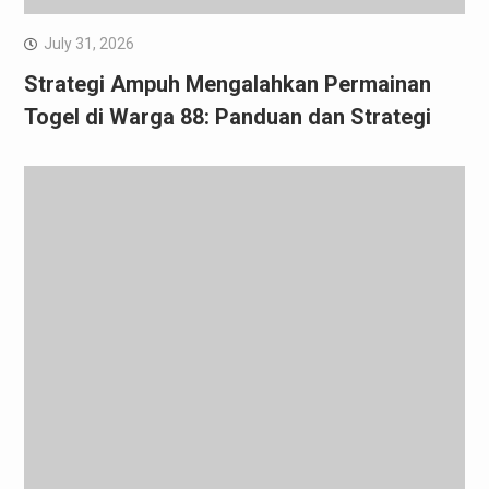
July 31, 2026
Strategi Ampuh Mengalahkan Permainan
Togel di Warga 88: Panduan dan Strategi