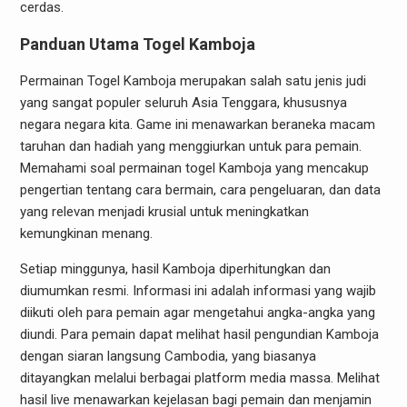
cerdas.
Panduan Utama Togel Kamboja
Permainan Togel Kamboja merupakan salah satu jenis judi
yang sangat populer seluruh Asia Tenggara, khususnya
negara negara kita. Game ini menawarkan beraneka macam
taruhan dan hadiah yang menggiurkan untuk para pemain.
Memahami soal permainan togel Kamboja yang mencakup
pengertian tentang cara bermain, cara pengeluaran, dan data
yang relevan menjadi krusial untuk meningkatkan
kemungkinan menang.
Setiap minggunya, hasil Kamboja diperhitungkan dan
diumumkan resmi. Informasi ini adalah informasi yang wajib
diikuti oleh para pemain agar mengetahui angka-angka yang
diundi. Para pemain dapat melihat hasil pengundian Kamboja
dengan siaran langsung Cambodia, yang biasanya
ditayangkan melalui berbagai platform media massa. Melihat
hasil live menawarkan kejelasan bagi pemain dan menjamin