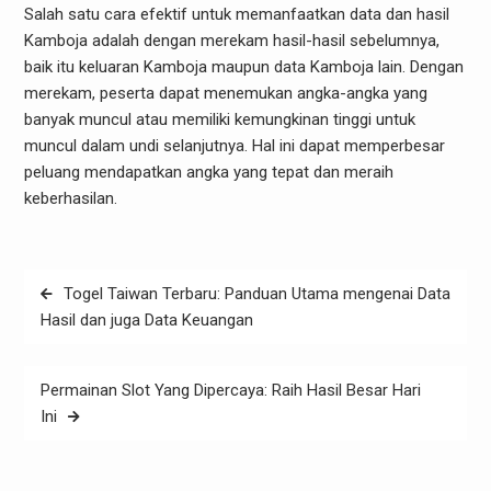
Salah satu cara efektif untuk memanfaatkan data dan hasil
Kamboja adalah dengan merekam hasil-hasil sebelumnya,
baik itu keluaran Kamboja maupun data Kamboja lain. Dengan
merekam, peserta dapat menemukan angka-angka yang
banyak muncul atau memiliki kemungkinan tinggi untuk
muncul dalam undi selanjutnya. Hal ini dapat memperbesar
peluang mendapatkan angka yang tepat dan meraih
keberhasilan.
Post
Togel Taiwan Terbaru: Panduan Utama mengenai Data
navigation
Hasil dan juga Data Keuangan
Permainan Slot Yang Dipercaya: Raih Hasil Besar Hari
Ini