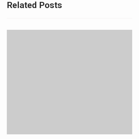
Related Posts