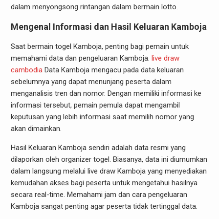
dalam menyongsong rintangan dalam bermain lotto.
Mengenal Informasi dan Hasil Keluaran Kamboja
Saat bermain togel Kamboja, penting bagi pemain untuk
memahami data dan pengeluaran Kamboja.
live draw
cambodia
Data Kamboja mengacu pada data keluaran
sebelumnya yang dapat menunjang peserta dalam
menganalisis tren dan nomor. Dengan memiliki informasi ke
informasi tersebut, pemain pemula dapat mengambil
keputusan yang lebih informasi saat memilih nomor yang
akan dimainkan.
Hasil Keluaran Kamboja sendiri adalah data resmi yang
dilaporkan oleh organizer togel. Biasanya, data ini diumumkan
dalam langsung melalui live draw Kamboja yang menyediakan
kemudahan akses bagi peserta untuk mengetahui hasilnya
secara real-time. Memahami jam dan cara pengeluaran
Kamboja sangat penting agar peserta tidak tertinggal data.