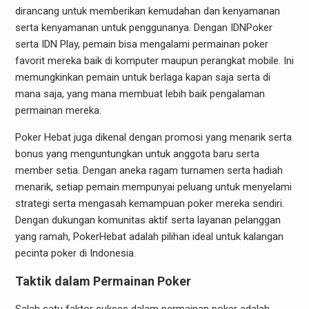
dirancang untuk memberikan kemudahan dan kenyamanan
serta kenyamanan untuk penggunanya. Dengan IDNPoker
serta IDN Play, pemain bisa mengalami permainan poker
favorit mereka baik di komputer maupun perangkat mobile. Ini
memungkinkan pemain untuk berlaga kapan saja serta di
mana saja, yang mana membuat lebih baik pengalaman
permainan mereka.
Poker Hebat juga dikenal dengan promosi yang menarik serta
bonus yang menguntungkan untuk anggota baru serta
member setia. Dengan aneka ragam turnamen serta hadiah
menarik, setiap pemain mempunyai peluang untuk menyelami
strategi serta mengasah kemampuan poker mereka sendiri.
Dengan dukungan komunitas aktif serta layanan pelanggan
yang ramah, PokerHebat adalah pilihan ideal untuk kalangan
pecinta poker di Indonesia.
Taktik dalam Permainan Poker