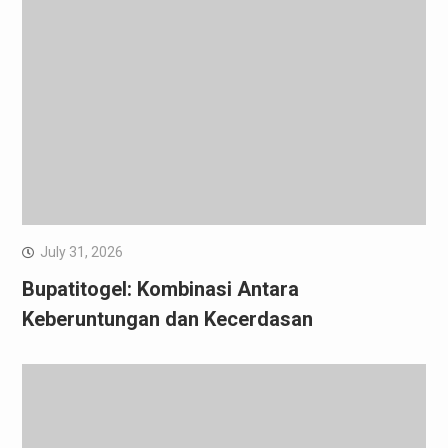
July 31, 2026
Bupatitogel: Kombinasi Antara
Keberuntungan dan Kecerdasan