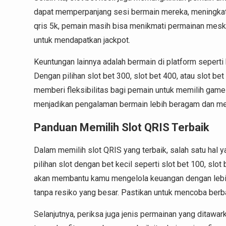
dapat memperpanjang sesi bermain mereka, meningkat
qris 5k, pemain masih bisa menikmati permainan mesk
untuk mendapatkan jackpot.
Keuntungan lainnya adalah bermain di platform seperti
Dengan pilihan slot bet 300, slot bet 400, atau slot b
memberi fleksibilitas bagi pemain untuk memilih gam
menjadikan pengalaman bermain lebih beragam dan me
Panduan Memilih Slot QRIS Terbaik
Dalam memilih slot QRIS yang terbaik, salah satu hal y
pilihan slot dengan bet kecil seperti slot bet 100, slo
akan membantu kamu mengelola keuangan dengan lebi
tanpa resiko yang besar. Pastikan untuk mencoba berba
Selanjutnya, periksa juga jenis permainan yang ditaw