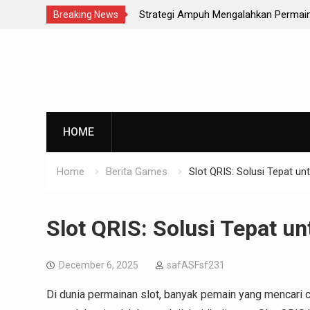
mpuh Mengalahkan Permainan Togel di
Togel Impian|pada Za
Breaking News
Panduan dan Strategi
Skip
to
content
HOME
Home
Berita Games
Slot QRIS: Solusi Tepat u
Slot QRIS: Solusi Tepat u
December 6, 2025
safASFsf231
Di dunia permainan slot, banyak pemain yang mencari