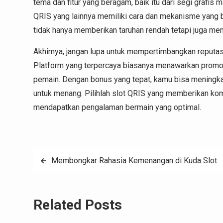
tema dan fitur yang beragam, baik itu dari segi grafis
QRIS yang lainnya memiliki cara dan mekanisme yang 
tidak hanya memberikan taruhan rendah tetapi juga 
Akhirnya, jangan lupa untuk mempertimbangkan reputasi
Platform yang terpercaya biasanya menawarkan promo 
pemain. Dengan bonus yang tepat, kamu bisa meningka
untuk menang. Pilihlah slot QRIS yang memberikan kom
mendapatkan pengalaman bermain yang optimal.
Post
Membongkar Rahasia Kemenangan di Kuda Slot
navigation
Related Posts