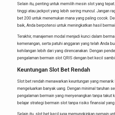
Selain itu, penting untuk memilih mesin slot yang tep
tinggi atau jackpot yang lebih sering muncul. Jangan r
bet 200 untuk menemukan mana yang paling cocok. D
baik, Anda berpotensi untuk meningkatkan hasil bermai
Terakhir, manajemen modal menjadi kunci dalam bermain
kemenangan, serta patuhi anggaran yang telah Anda bua
kehilangan lebih dari yang direncanakan. Dengan pende
pengalaman bermain slot QRIS dengan bet kecil sambi
Keuntungan Slot Bet Rendah
Slot bet rendah menawarkan keuntungan yang menarik 
mengeluarkan banyak uang. Dengan minimal taruhan sep
pengalaman bermain yang menyenangkan tanpa takut ke
belajar strategi bermain slot tanpa risiko finansial yang
Selain itu, slot bet kecil juga memungkinkan pemain un