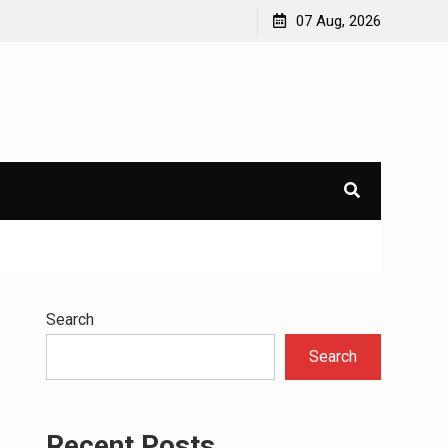
am Permainan Secara
Bupatitogel: Kombinasi Antara Keberuntu
07 Aug, 2026
Kecerdasan
Search
Search
Recent Posts