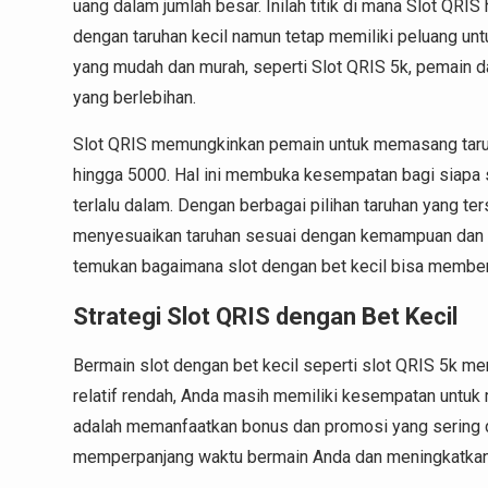
uang dalam jumlah besar. Inilah titik di mana Slot QRI
dengan taruhan kecil namun tetap memiliki peluang 
yang mudah dan murah, seperti Slot QRIS 5k, pemain d
yang berlebihan.
Slot QRIS memungkinkan pemain untuk memasang taruhan
hingga 5000. Hal ini membuka kesempatan bagi siapa s
terlalu dalam. Dengan berbagai pilihan taruhan yang ter
menyesuaikan taruhan sesuai dengan kemampuan dan
temukan bagaimana slot dengan bet kecil bisa memb
Strategi Slot QRIS dengan Bet Kecil
Bermain slot dengan bet kecil seperti slot QRIS 5k me
relatif rendah, Anda masih memiliki kesempatan untuk 
adalah memanfaatkan bonus dan promosi yang sering d
memperpanjang waktu bermain Anda dan meningkatkan 