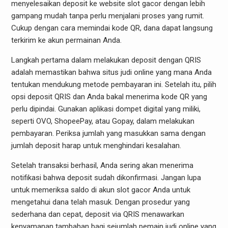
menyelesaikan deposit ke website slot gacor dengan lebih
gampang mudah tanpa perlu menjalani proses yang rumit.
Cukup dengan cara memindai kode QR, dana dapat langsung
terkirim ke akun permainan Anda.
Langkah pertama dalam melakukan deposit dengan QRIS
adalah memastikan bahwa situs judi online yang mana Anda
tentukan mendukung metode pembayaran ini. Setelah itu, pilih
opsi deposit QRIS dan Anda bakal menerima kode QR yang
perlu dipindai. Gunakan aplikasi dompet digital yang miliki,
seperti OVO, ShopeePay, atau Gopay, dalam melakukan
pembayaran. Periksa jumlah yang masukkan sama dengan
jumlah deposit harap untuk menghindari kesalahan.
Setelah transaksi berhasil, Anda sering akan menerima
notifikasi bahwa deposit sudah dikonfirmasi. Jangan lupa
untuk memeriksa saldo di akun slot gacor Anda untuk
mengetahui dana telah masuk. Dengan prosedur yang
sederhana dan cepat, deposit via QRIS menawarkan
kenyamanan tambahan bagi sejumlah pemain judi online yang