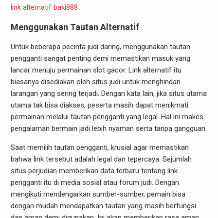
link alternatif baki888
Menggunakan Tautan Alternatif
Untuk beberapa pecinta judi daring, menggunakan tautan
pengganti sangat penting demi memastikan masuk yang
lancar menuju permainan slot gacor. Link alternatif itu
biasanya disediakan oleh situs judi untuk menghindari
larangan yang sering terjadi. Dengan kata lain, jika situs utama
utama tak bisa diakses, peserta masih dapat menikmati
permainan melalui tautan pengganti yang legal. Hal ini makes
pengalaman bermain jadi lebih nyaman serta tanpa gangguan.
Saat memilih tautan pengganti, krusial agar memastikan
bahwa link tersebut adalah legal dan tepercaya. Sejumlah
situs perjudian memberikan data terbaru tentang link
pengganti itu di media sosial atau forum judi. Dengan
mengikuti mendengarkan sumber-sumber, pemain bisa
dengan mudah mendapatkan tautan yang masih berfungsi
dan aman demi digunakan. Ini akan memberikan rasa aman