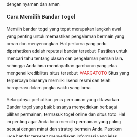
dengan nyaman dan aman.
Cara Memilih Bandar Togel
Memilih bandar togel yang tepat merupakan langkah awal
yang penting untuk memastikan pengalaman bermain yang
aman dan menyenangkan. Hal pertama yang perlu
diperhatikan adalah reputasi bandar tersebut. Pastikan untuk
mencari tahu tentang ulasan dan pengalaman pemain lain,
sehingga Anda bisa mendapatkan gambaran yang jelas
mengenai kredibilitas situs tersebut.
WARGATOTO
Situs yang
terpercaya biasanya memiliki lisensi resmi dan telah
beroperasi dalam jangka waktu yang lama.
Selanjutnya, perhatikan jenis permainan yang ditawarkan.
Bandar togel yang baik biasanya menyediakan berbagai
pilihan permainan, termasuk togel online dan situs toto. Hal
ini penting agar Anda bisa memilih permainan yang paling
sesuai dengan minat dan strategi bermain Anda. Pastikan
juga bandar tersebut menyediakan informasi yang jelas