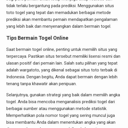
tidak terlalu bergantung pada prediksi. Menggunakan situs
toto togel yang tepat dan memadukan berbagai metode
prediksi akan membantu pemain mendapatkan pengalaman
yang lebih baik dan menyenangkan dalam bermain togel.
Tips Bermain Togel Online
Saat bermain togel online, penting untuk memilih situs yang
terpercaya. Pastikan situs tersebut memiliki lisensi resmi dan
ulasan positif dari pemain lain. Salah satu pilihan yang tepat
adalah wargatoto, yang dikenal sebagai situs toto terbaik di
Indonesia. Dengan begitu, Anda dapat bermain dengan lebih
tenang tanpa khawatir akan penipuan.
Selanjutnya, gunakan strategi yang baik dalam memilih angka
togel. Anda bisa mencoba menganalisis prediksi togel dari
berbagai sumber atau menggunakan metode statistik.
Memperhatikan pola nomor togel yang sering muncul juga
bisa membantu Anda dalam menentukan angka yang akan