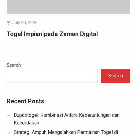
July 30, 2026
Togel Impian|pada Zaman Digital
Search
Search
Recent Posts
Bupatitogel: Kombinasi Antara Keberuntungan dan
Kecerdasan
Strategi Ampuh Mengalahkan Permainan Togel di