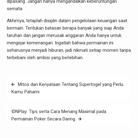
dipasang. Jangan hanya mengandalkan keberuntungan
semata.
Akhirnya, tetaplah disiplin dalam pengelolaan keuangan saat
bermain. Tentukan batasan berapa banyak yang siap Anda
taruhan dan jangan merusak anggaran Anda hanya untuk
mengejar kemenangan. Ingatlah bahwa permainan ini
seharusnya menjadi hiburan, jadi nikmati setiap momen tanpa
terbebani oleh ambisi yang berlebihan.
Post
Mitos dan Kenyataan Tentang Supertogel yang Perlu
navigation
Kamu Pahami
IDNPlay: Tips serta Cara Menang Maximal pada
Permainan Poker Secara Daring