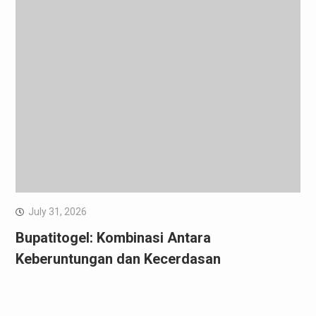
July 31, 2026
Bupatitogel: Kombinasi Antara
Keberuntungan dan Kecerdasan