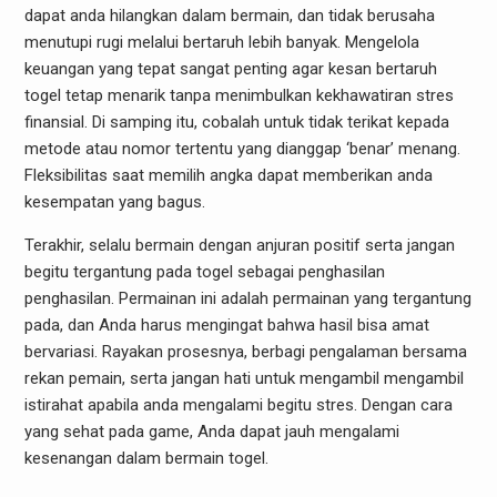
dapat anda hilangkan dalam bermain, dan tidak berusaha
menutupi rugi melalui bertaruh lebih banyak. Mengelola
keuangan yang tepat sangat penting agar kesan bertaruh
togel tetap menarik tanpa menimbulkan kekhawatiran stres
finansial. Di samping itu, cobalah untuk tidak terikat kepada
metode atau nomor tertentu yang dianggap ‘benar’ menang.
Fleksibilitas saat memilih angka dapat memberikan anda
kesempatan yang bagus.
Terakhir, selalu bermain dengan anjuran positif serta jangan
begitu tergantung pada togel sebagai penghasilan
penghasilan. Permainan ini adalah permainan yang tergantung
pada, dan Anda harus mengingat bahwa hasil bisa amat
bervariasi. Rayakan prosesnya, berbagi pengalaman bersama
rekan pemain, serta jangan hati untuk mengambil mengambil
istirahat apabila anda mengalami begitu stres. Dengan cara
yang sehat pada game, Anda dapat jauh mengalami
kesenangan dalam bermain togel.